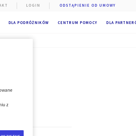
szczane
AKT
LOGIN
ODSTĄPIENIE OD UMOWY
niżej.
e
.
DLA PODRÓŻNIKÓW
CENTRUM POMOCY
DLA PARTNER
 pliki
i plików
"
zowane
iu z