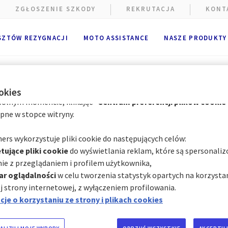
ania strony internetowej. Opcjonalne pliki cookie mogą być umie
ZGŁOSZENIE SZKODY
REKRUTACJA
KONT
A Partners lub dostawców zewnętrznych w celach wymienionych po
ik ma możliwość
zaakceptowania
lub
odrzucenia plików cooki
SZTÓW REZYGNACJI
MOTO ASSISTANCE
NASZE PRODUKTY
cje użytkownika będą przechowywane przez
6
miesięcy.
k może wyrazić zgodę na wszystkie lub tylko niektóre opcjonalne
zależności od ich kategorii za pośrednictwem Centrum preferencj
hmiast, klikając "
Spersonalizuj moje wybory
" poniżej; lub
ookies
olnym momencie, klikając "
Centrum preferencji plików cookie
pne w stopce witryny.
ers wykorzystuje pliki cookie do następujących celów:
tujące pliki cookie
do wyświetlania reklam, które są spersonali
ie z przeglądaniem i profilem użytkownika,
ar oglądalności
w celu tworzenia statystyk opartych na korzystan
j strony internetowej, z wyłączeniem profilowania.
ysłów na tanie wakacje samolotem w Europie
je o korzystaniu ze strony i plikach cookies