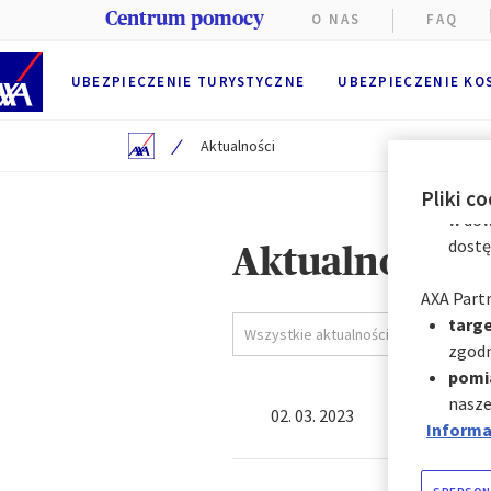
przegląd
Centrum pomocy
O NAS
FAQ
przez AX
Użytkown
UBEZPIECZENIE TURYSTYCZNE
UBEZPIECZENIE KO
Preferen
Użytkowni
cookie w 
/
Aktualności
cookie:
natyc
Pliki c
w dow
dostę
Aktualności
AXA Partn
targe
Wszystkie aktualności
zgodn
pomi
nasze
7 pom
02. 03. 2023
Informac