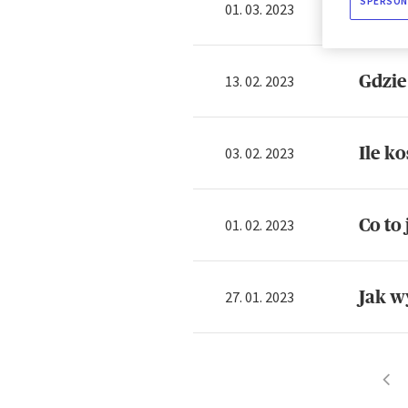
SPERSON
Wakac
01. 03. 2023
Gdzie
13. 02. 2023
Ile k
03. 02. 2023
Co to
01. 02. 2023
Jak w
27. 01. 2023