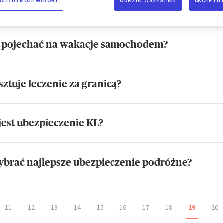
ALIZUJ MOJE WYBORY
ODRZUĆ WSZYSTKIE
AKCEPTUJ
je na własną rękę - jak je zorganizować i o czy
 pojechać na wakacje samochodem?
osztuje leczenie za granicą?
 jest ubezpieczenie KL?
ybrać najlepsze ubezpieczenie podróżne?
11
12
13
14
15
16
17
18
19
20