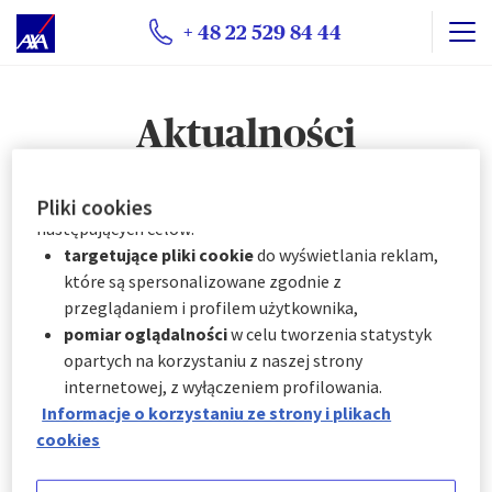
plików cookie:
+ 48 22 529 84 44
natychmiast, klikając "
Spersonalizuj moje
wybory
" poniżej; lub
w dowolnym momencie, klikając "
Centrum
Aktualności
preferencji plików cookie
" dostępne w stopce
witryny.
AXA Partners wykorzystuje pliki cookie do
Pliki cookies
Wszystkie aktualności
następujących celów:
targetujące pliki cookie
do wyświetlania reklam,
które są spersonalizowane zgodnie z
02. 12. 2025
przeglądaniem i profilem użytkownika,
Co zrobić, gdy zgubisz bagaż podczas podróży?
pomiar oglądalności
w celu tworzenia statystyk
opartych na korzystaniu z naszej strony
24. 11. 2025
internetowej, z wyłączeniem profilowania.
Pogoda w Egipcie w grudniu – temperatura, opady,
Informacje o korzystaniu ze strony i plikach
czy warto jechać?
cookies
12. 11. 2025