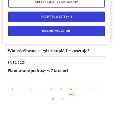
SPERSONALIZUJ MOJE WYBORY
Podróż z chorobą przewlekłą – wszystko, co musisz
wiedzieć o ubezpieczeniu turystycznym
AKCEPTUJ WSZYSTKIE
04. 11. 2025
Co obejmuje ubezpieczenie turystyczne?
ODRZUĆ WSZYSTKIE
28. 10. 2025
Winiety Słowacja – gdzie kupić, ile kosztuje?
17. 10. 2025
Planowanie podróży w 7 krokach
1
2
3
4
5
6
7
8
9
10