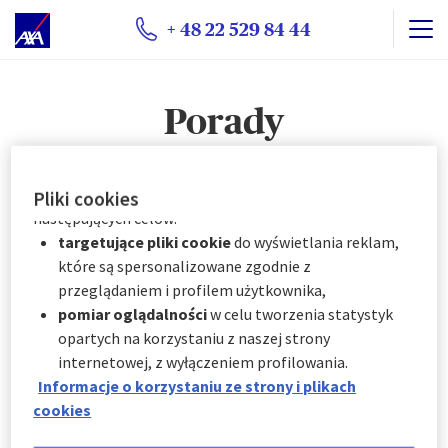
kategorii za pośrednictwem Centrum preferencji
plików cookie:
+ 48 22 529 84 44
natychmiast, klikając "
Spersonalizuj moje
wybory
" poniżej; lub
w dowolnym momencie, klikając "
Centrum
Porady
preferencji plików cookie
" dostępne w stopce
witryny.
Porady
AXA Partners wykorzystuje pliki cookie do
Pliki cookies
następujących celów:
targetujące pliki cookie
do wyświetlania reklam,
21. 07. 2026
które są spersonalizowane zgodnie z
przeglądaniem i profilem użytkownika,
Wakacje z dziećmi – rozszerzony zakres ochrony dla
pomiar oglądalności
w celu tworzenia statystyk
najmłodszych
opartych na korzystaniu z naszej strony
internetowej, z wyłączeniem profilowania.
14. 07. 2026
Informacje o korzystaniu ze strony i plikach
Holowanie auta – ile kosztuje i jak działa moto
cookies
assistance?