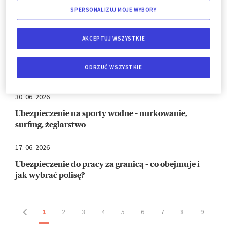
10. 07. 2026
SPERSONALIZUJ MOJE WYBORY
Ubezpieczenie turystyczne dla kobiet w ciąży
AKCEPTUJ WSZYSTKIE
06. 07. 2026
Grecja – EKUZ czy kompleksowe ubezpieczenie
ODRZUĆ WSZYSTKIE
turystyczne?
30. 06. 2026
Ubezpieczenie na sporty wodne – nurkowanie,
surfing, żeglarstwo
17. 06. 2026
Ubezpieczenie do pracy za granicą – co obejmuje i
jak wybrać polisę?
1
2
3
4
5
6
7
8
9