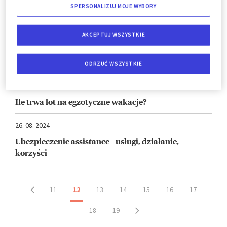
04. 11. 2024
SPERSONALIZUJ MOJE WYBORY
8 najlepszych ośrodków narciarskich w Czechach
AKCEPTUJ WSZYSTKIE
22. 10. 2024
Sri Lanka bez wizy od października 2024
ODRZUĆ WSZYSTKIE
30. 08. 2024
Ile trwa lot na egzotyczne wakacje?
26. 08. 2024
Ubezpieczenie assistance – usługi, działanie,
korzyści
11
12
13
14
15
16
17
18
19