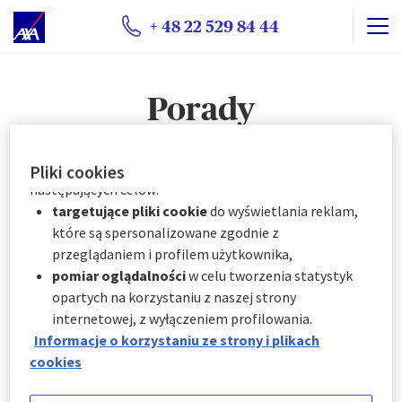
plików cookie:
+ 48 22 529 84 44
natychmiast, klikając "
Spersonalizuj moje
wybory
" poniżej; lub
w dowolnym momencie, klikając "
Centrum
Porady
preferencji plików cookie
" dostępne w stopce
witryny.
AXA Partners wykorzystuje pliki cookie do
Porady
Pliki cookies
następujących celów:
targetujące pliki cookie
do wyświetlania reklam,
które są spersonalizowane zgodnie z
08. 11. 2024
przeglądaniem i profilem użytkownika,
Winiety w Europie: kiedy trzeba je mieć, gdzie je
pomiar oglądalności
w celu tworzenia statystyk
kupić i ile kosztują?
opartych na korzystaniu z naszej strony
internetowej, z wyłączeniem profilowania.
05. 11. 2024
Informacje o korzystaniu ze strony i plikach
Jak najlepiej wykorzystać święta i długie weekendy,
cookies
aby mieć dodatkowy urlop w 2025 roku?