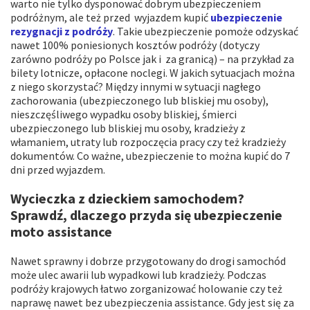
warto nie tylko dysponować dobrym ubezpieczeniem
podróżnym, ale też przed wyjazdem kupić
ubezpieczenie
rezygnacji z podróży
. Takie ubezpieczenie pomoże odzyskać
nawet 100% poniesionych kosztów podróży (dotyczy
zarówno podróży po Polsce jak i za granicą) – na przykład za
bilety lotnicze, opłacone noclegi. W jakich sytuacjach można
z niego skorzystać? Między innymi w sytuacji nagłego
zachorowania (ubezpieczonego lub bliskiej mu osoby),
nieszczęśliwego wypadku osoby bliskiej, śmierci
ubezpieczonego lub bliskiej mu osoby, kradzieży z
włamaniem, utraty lub rozpoczęcia pracy czy też kradzieży
dokumentów. Co ważne, ubezpieczenie to można kupić do 7
dni przed wyjazdem.
Wycieczka z dzieckiem samochodem?
Sprawdź, dlaczego przyda się ubezpieczenie
moto assistance
Nawet sprawny i dobrze przygotowany do drogi samochód
może ulec awarii lub wypadkowi lub kradzieży. Podczas
podróży krajowych łatwo zorganizować holowanie czy też
naprawę nawet bez ubezpieczenia assistance. Gdy jest się za