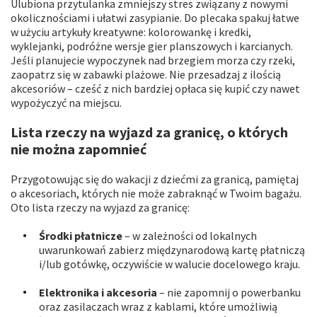
Ulubiona przytulanka zmniejszy stres związany z nowymi
okolicznościami i ułatwi zasypianie. Do plecaka spakuj łatwe
w użyciu artykuły kreatywne: kolorowankę i kredki,
wyklejanki, podróżne wersje gier planszowych i karcianych.
Jeśli planujecie wypoczynek nad brzegiem morza czy rzeki,
zaopatrz się w zabawki plażowe. Nie przesadzaj z ilością
akcesoriów – cześć z nich bardziej opłaca się kupić czy nawet
wypożyczyć na miejscu.
Lista rzeczy na wyjazd za granicę, o których
nie można zapomnieć
Przygotowując się do wakacji z dziećmi za granicą, pamiętaj
o akcesoriach, których nie może zabraknąć w Twoim bagażu.
Oto lista rzeczy na wyjazd za granicę:
Środki płatnicze
– w zależności od lokalnych
uwarunkowań zabierz międzynarodową kartę płatniczą
i/lub gotówkę, oczywiście w walucie docelowego kraju.
Elektronika i akcesoria
– nie zapomnij o powerbanku
oraz zasilaczach wraz z kablami, które umożliwią