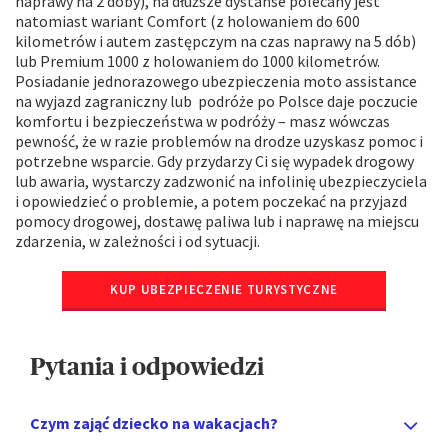
naprawy na 2 doby), na dłuższe dystanse polecany jest
natomiast wariant Comfort (z holowaniem do 600
kilometrów i autem zastępczym na czas naprawy na 5 dób)
lub Premium 1000 z holowaniem do 1000 kilometrów.
Posiadanie jednorazowego ubezpieczenia moto assistance
na wyjazd zagraniczny lub podróże po Polsce daje poczucie
komfortu i bezpieczeństwa w podróży – masz wówczas
pewność, że w razie problemów na drodze uzyskasz pomoc i
potrzebne wsparcie. Gdy przydarzy Ci się wypadek drogowy
lub awaria, wystarczy zadzwonić na infolinię ubezpieczyciela
i opowiedzieć o problemie, a potem poczekać na przyjazd
pomocy drogowej, dostawę paliwa lub i naprawę na miejscu
zdarzenia, w zależności i od sytuacji.
KUP UBEZPIECZENIE TURYSTYCZNE
Pytania i odpowiedzi
Czym zająć dziecko na wakacjach?