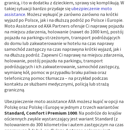
granicą, i to w dodatku z dzieckiem, sprawy się komplikują. W
takiej sytuacji bardzo przydaje się
ubezpieczenie moto
assistance
. Możesz wykupić je zarówno zarówno na krótki
wyjazd po Polsce, jak i na dłuższą podróż po Polsce i Europie.
Moto Assistance od AXA Partners oferuje Ci naprawę pojazdu
na miejscu zdarzenia, holowanie (nawet do 1000 km), postój
pojazdu na parkingu strzeżonym, transport podróżujących
do domu lub zakwaterowanie w hotelu na czas naprawy
samochód zastępczy na czas naprawyna krótki wyjazd, jak i
na dłuższą podróż. Zapewni Ci naprawę na miejscu zdarzenia,
holowanie, postój pojazdu na parkingu, transport
podróżujących i ich zakwaterowanie, samochód zastępczy,
wymianę kół, pomoc w przypadku braku paliwa oraz
telefoniczną pomoc tłumacza – na przykład podczas
kontaktu ze służbami medycznymi, policją lub strażą
graniczną.
Ubezpieczenie moto assistance AXA możesz kupić w opcji na
Polskę oraz Polskę i Europę w jednym z trzech wariantów:
Standard, Comfort i Premium 1000
. Na podróże do krajów
ościennych zwykle wystarczający jest wariant Standard (z
holowaniem do 300 kilometrów i autem zastępczym na czas