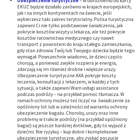
Ubezpieczenie turystyczne
– w odróżnieniu od karty
EKUZ będzie działało zarówno w krajach europejskich,
jak i na innych kontynentach na świecie, jeśli
wybierzesz taki zakres terytorialny. Polisa turystyczna
zapewni Ci nie tylko podstawowe świadczenia, jak
pokrycie kosztów wizyty u lekarza, ale też pokrycie
kosztów ratownictwa medycznego czy nawet
transport z powrotem do kraju stałego zamieszkania,
gdy stan zdrowia Twój lub Twojego dziecka będzie tego
wymagał. Powszechnie wiadomo, że dzieci często
chorują, a ponieważ zwykle rozpiera je energia,
zdarzają się im również drobne i większe urazy.
Ubezpieczenie turystyczne AXA pokryje koszty
leczenia, konsultacji z lekarzem, w każdej z tych
sytuacji, a także zapewni Wam usługi assistance
podczas podróży – na przykład pomoc tłumacza. W
ramach ochrony możesz też liczyć na świadczenie za
opóźniony lot lub w zależności od wariantu ochrony
ubezpieczenie bagażu. Choroby, urazy oraz inne
problemy w trakcie podróży (na przykład opóźniony
bagaż) są jeszcze bardziej dotkliwe, gdy to wyjazd z
dziećmi. Nie ryzykuj – kup dobre i kompleksowe
ubezpieczenie turystyczne, aby zyskać poczucie