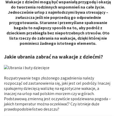
Wakacje z dziećmi mogą być wspaniałą przygodą i okazją
do tworzenia rodzinnych wspomnień na całe życie.
Na stronie wykorzystywane są pliki cookie.
Jednocześnie urlop z najmłodszymi bywa stresujący –
zwłaszcza jeśli nie poprzedzą go odpowiednie
Funkcjonalne i techniczne pliki cookie
(ściśle
przygotowania. Staranne i przemyślane spakowanie
niezbędne) są umieszczane podczas przeglądania
bagażu to najlepszy sposób na to, aby podróż z
strony internetowej. Opcjonalne pliki cookie mogą być
dzieckiem przebiegła bez niepotrzebnych stresów. Oto
lista rzeczy do zabrania na wakacje, dzięki której nie
umieszczane przez AXA Partners lub dostawców
pominiesz żadnego istotnego elementu.
zewnętrznych w celach wymienionych poniżej.
Użytkownik ma możliwość
zaakceptowania
lub
Jakie ubrania zabrać na wakacje z dziećmi?
odrzucenia plików cookie
. Preferencje użytkownika
będą przechowywane przez
6
miesięcy.
Użytkownik może wyrazić zgodę na wszystkie lub tylko
niektóre opcjonalne pliki cookie w zależności od ich
Rozpatrywanie tego złożonego zagadnienia należy
kategorii za pośrednictwem Centrum preferencji
rozpocząć od zastanowienia się, jaki jest cel podróży. Inaczej
plików cookie:
spakujemy dziecięcą walizkę na egzotyczne wakacje, a
inaczej na urlop nad polskim morzem czy w górach.
natychmiast, klikając "
Spersonalizuj moje
Podstawową zmienną jest oczywiście spodziewana pogoda –
wybory
" poniżej; lub
jakich temperatur można oczekiwać? Czy istnieje duże
w dowolnym momencie, klikając "
Centrum
prawdopodobieństwo deszczu?
preferencji plików cookie
" dostępne w stopce