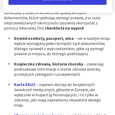
Dokumenty potrzebne na wakacje z dzieckiem
Na wczasy z dziećmi koniecznie spakuj komplet
dokumentów, które spełniają wymogi prawne, a w razie
nieprzewidzianych okoliczności pozwolą skorzystać z
pomocy lekarskiej. Oto
checklista na wyjazd
:
Dowód osobisty, paszport, wiza
– nie w każdym kraju
będzie wymagany pełen komplet tych dokumentów,
dlatego sprawdź z wyprzedzeniem, jakie są wymogi
prawne w miejscu, do którego podróżujesz.
Książeczka zdrowia, historia choroby
– zawierają
podstawowe informacje o stanie zdrowia dziecka,
przebytych zabiegach i szczepieniach.
Karta EKUZ
– zapewni dostęp do bezpłatnych
świadczeń medycznych, głównie w Europie, ale
wyłącznie w krajach ją honorujących, i to tylko w
zakresie, jaki mają zapewniony obywatele danego
kraju.