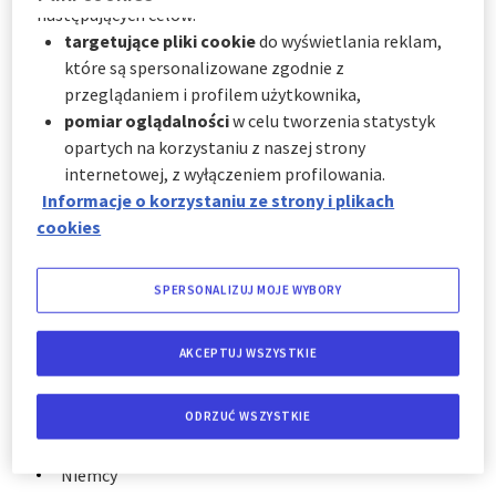
Gibraltar
następujących celów:
targetujące pliki cookie
do wyświetlania reklam,
Grecja
które są spersonalizowane zgodnie z
Gruzja
przeglądaniem i profilem użytkownika,
Hiszpania
pomiar oglądalności
w celu tworzenia statystyk
Holandia
opartych na korzystaniu z naszej strony
Irlandia
internetowej, z wyłączeniem profilowania.
Islandia
Informacje o korzystaniu ze strony i plikach
cookies
Liechtenstein
Litwa
Łotwa
SPERSONALIZUJ MOJE WYBORY
Luksemburg
Macedonia
AKCEPTUJ WSZYSTKIE
Malta
Mołdawia
ODRZUĆ WSZYSTKIE
Monako
Niemcy