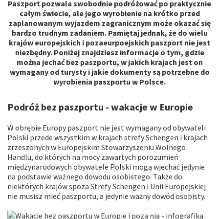
Paszport pozwala swobodnie podróżować po praktycznie
całym świecie, ale jego wyrobienie na krótko przed
zaplanowanym wyjazdem zagranicznym może okazać się
bardzo trudnym zadaniem. Pamiętaj jednak, że do wielu
krajów europejskich i pozaeurpoejskich paszport nie jest
niezbędny. Poniżej znajdziesz informacje o tym, gdzie
można jechać bez paszportu, w jakich krajach jest on
wymagany od turysty i jakie dokumenty są potrzebne do
wyrobienia paszportu w Polsce.
Podróż bez paszportu - wakacje w Europie
W obrębie Europy paszport nie jest wymagany od obywateli
Polski przede wszystkim w krajach strefy Schengen i krajach
zrzeszonych w Europejskim Stowarzyszeniu Wolnego
Handlu, do których na mocy zawartych porozumień
międzynarodowych obywatele Polski mogą wjechać jedynie
na podstawie ważnego dowodu osobistego. Także do
niektórych krajów spoza Strefy Schengen i Unii Europejskiej
nie musisz mieć paszportu, a jedynie ważny dowód osobisty.
Na stronie wykorzystywane są pliki cookie.