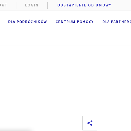
AKT
LOGIN
ODSTĄPIENIE OD UMOWY
DLA PODRÓŻNIKÓW
CENTRUM POMOCY
DLA PARTNER
e podczas
szczane
niżej.
e
.
 pliki