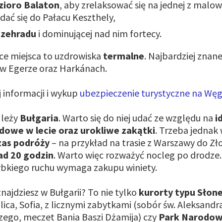
zioro Balaton
, aby zrelaksować się na jednej z malow
dać się do Pałacu Keszthely,
szehradu
i dominującej nad nim fortecy.
ące miejsca to uzdrowiska
termalne
. Najbardziej znane
 w Egerze oraz Harkánach.
 informacji i wykup
ubezpieczenie turystyczne na Węg
 leży
Bułgaria
. Warto się do niej udać ze względu na
i
owe w lecie oraz urokliwe zakątki
. Trzeba jednak
zas podróży
– na przykład na trasie z Warszawy do Zł
ad 20 godzin
. Warto więc rozważyć nocleg po drodze.
ybkiego ruchu wymaga zakupu winiety.
najdziesz w Bułgarii? To nie tylko
kurorty typu Słon
lica, Sofia, z licznymi zabytkami (sobór św. Aleksand
rzego, meczet Bania Baszi Dżamija) czy
Park Narodo