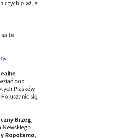
niczych plaż, a
 są te
ry.
dealne
 wziąć pod
otych Piasków
 Poruszanie się
eczny Brzeg
,
ra Newskiego,
wy Ropotamo
,