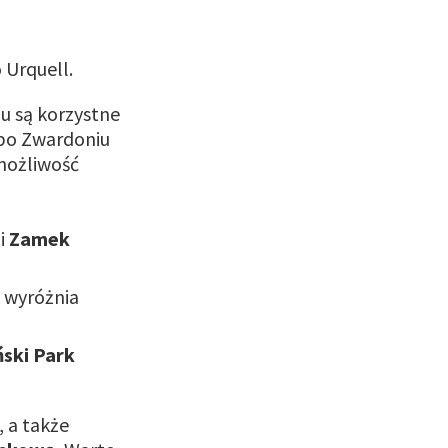
 Urquell.
u są korzystne
lbo Zwardoniu
możliwość
li
Zamek
y wyróżnia
ski Park
, a także