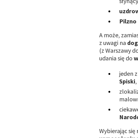
słynący
uzdrow
Pilzn
A może, zamia
z uwagi na
dog
(z Warszawy do
udania się do
w
jeden 
Spiski
,
zlokali
malown
ciekaw
Narodo
Wybierając się