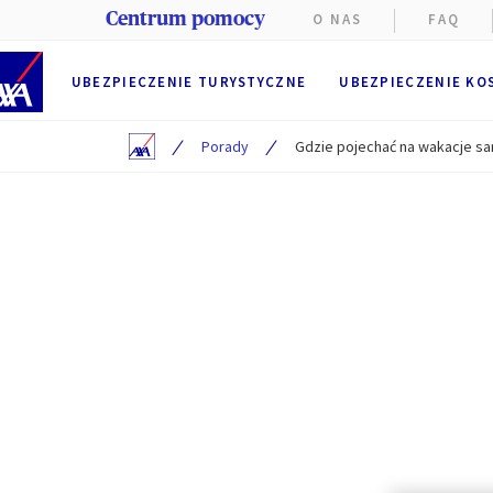
Centrum pomocy
O NAS
FAQ
UBEZPIECZENIE TURYSTYCZNE
UBEZPIECZENIE KO
/
/
Porady
Gdzie pojechać na wakacje 
Na stroni
Funkcjon
przegląd
przez AX
Użytkown
Preferen
Użytkowni