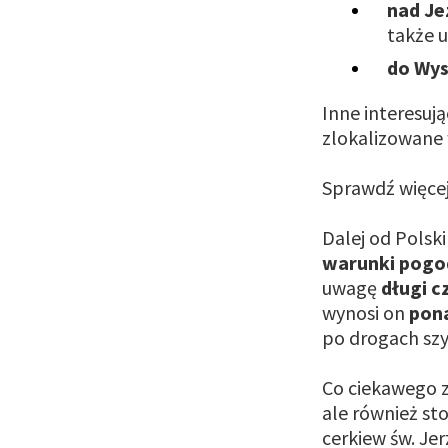
nad Je
także u
do Wy
Inne interesuj
zlokalizowane
Sprawdź więcej
Dalej od Polski
warunki pogod
uwagę
długi c
wynosi on
pon
po drogach sz
Co ciekawego z
ale również sto
cerkiew św. Je