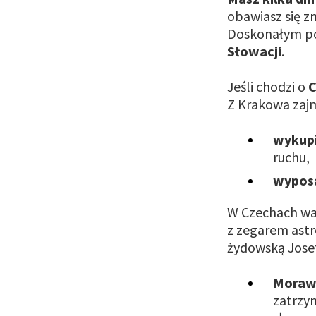
obawiasz się z
Doskonałym p
Słowacji
.
Jeśli chodzi o
C
Z Krakowa zajmi
wykupi
ruchu,
wyposa
W Czechach war
z zegarem astr
żydowską Josef
Moraw
zatrzy