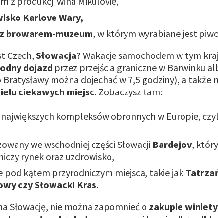
m z produkcji wina Mikulovie,
isko Karlove Wary,
o z browarem-muzeum
, w którym wyrabiane jest piwo
st Czech,
Słowacja
? Wakacje samochodem w tym kraj
odny dojazd
przez przejścia graniczne w Barwinku a
 Bratysławy można dojechać w 7,5 godziny), a także 
ielu ciekawych miejsc
. Zobaczysz tam:
z największych kompleksów obronnych w Europie, czy
zowany we wschodniej części Słowacji
Bardejov
, któr
iczy rynek oraz uzdrowisko,
e pod kątem przyrodniczym miejsca, takie jak
Tatrzań
wy czy Słowacki Kras
.
 na Słowację, nie można zapomnieć o
zakupie winiety