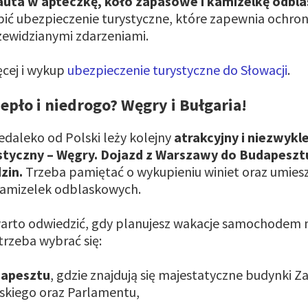
uta w apteczkę, koło zapasowe i kamizelkę odbl
ć ubezpieczenie turystyczne, które zapewnia ochro
zewidzianymi zdarzeniami.
ęcej i wykup
ubezpieczenie turystyczne do Słowacji
.
iepło i niedrogo? Węgry i Bułgaria!
daleko od Polski leży kolejny
atrakcyjny i niezwykl
styczny – Węgry. Dojazd z Warszawy do Budapeszt
zin.
Trzeba pamiętać o wykupieniu winiet oraz umies
amizelek odblaskowych.
 warto odwiedzić, gdy planujesz wakacje samochodem
rzeba wybrać się:
dapesztu
, gdzie znajdują się majestatyczne budynki 
skiego oraz Parlamentu,