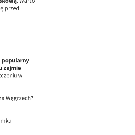
askową
. Warto
nę przed
e popularny
u zajmie
zczeniu w
 na Węgrzech?
Zamku