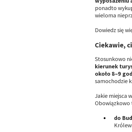
wyposażeniu a
ponadto wykupi
wieloma niepr
Dowiedz się wi
Ciekawie, c
Stosunkowo nie
kierunek tury
około 8–9 god
samochodzie k
Jakie miejsca
Obowiązkowo t
do Bu
Królew