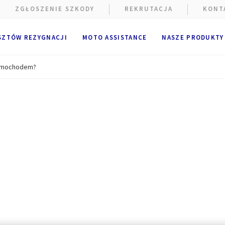
ZGŁOSZENIE SZKODY
REKRUTACJA
KONT
SZTÓW REZYGNACJI
MOTO ASSISTANCE
NASZE PRODUKTY
samochodem?
e wykorzystywane są pliki cookie.
alne i techniczne pliki cookie
(ściśle niezbędne) są umieszczan
ania strony internetowej. Opcjonalne pliki cookie mogą być umie
A Partners lub dostawców zewnętrznych w celach wymienionych po
ik ma możliwość
zaakceptowania
lub
odrzucenia plików cooki
cje użytkownika będą przechowywane przez
6
miesięcy.
k może wyrazić zgodę na wszystkie lub tylko niektóre opcjonalne