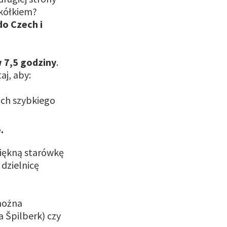
 kółkiem?
do Czech i
 7,5 godziny
.
aj, aby:
ach szybkiego
e.
piękną starówkę
dzielnicę
 można
 Špilberk) czy