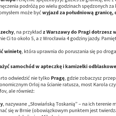
męczenia podróżą po wielu godzinach spędzonych za
omysłem może być
wyjazd za południową granicę, 
zechy
, na przykład
z Warszawy do Pragi dotrzesz w
e Ci to około 5, a z Wrocławia 4 godziny jazdy. Pamięt
ć winietę
, która uprawnia do poruszania się po drog
żyć samochód w apteczkę i kamizelki odblaskow
to odwiedzić nie tylko
Pragę
, gdzie zobaczysz prze
onomicznym Orloj na ścianie ratusza, most Karola czy 
ov, ale również:
y
, nazywane „Słowiańską Toskanią” – na ich terenie
mać się w Brnie (obowiązkowym punktem jest twierdza