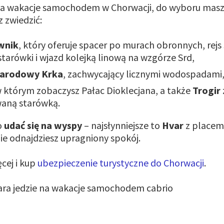
 na wakacje samochodem w Chorwacji, do wyboru masz
z zwiedzić:
wnik
, który oferuje spacer po murach obronnych, rejs
tarówki i wjazd kolejką linową na wzgórze Srd,
Narodowy Krka
, zachwycający licznymi wodospadami
w którym zobaczysz Pałac Dioklecjana, a także
Trogir
aną starówką.
o
udać się na wyspy
– najsłynniejsze to
Hvar
z placem
zie odnajdziesz upragniony spokój.
cej i kup
ubezpieczenie turystyczne do Chorwacji
.