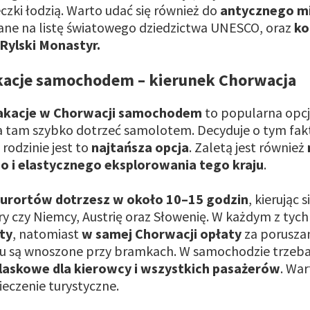
czki łodzią. Warto udać się również do
antycznego m
sane na listę światowego dziedzictwa UNESCO, oraz
ko
Rylski Monastyr.
kacje samochodem – kierunek Chorwacja
kacje w Chorwacji samochodem
to popularna opc
 tam szybko dotrzeć samolotem. Decyduje o tym fakt
rodzinie jest to
najtańsza opcja
. Zaletą jest również
 i elastycznego eksplorowania tego kraju
.
urortów dotrzesz w około 10–15 godzin
, kierując 
ry czy Niemcy, Austrię oraz Słowenię. W każdym z tych
ty
, natomiast
w samej Chorwacji opłaty
za poruszan
hu są wnoszone przy bramkach. W samochodzie trzeb
laskowe dla kierowcy i wszystkich pasażerów
. Wa
eczenie turystyczne.