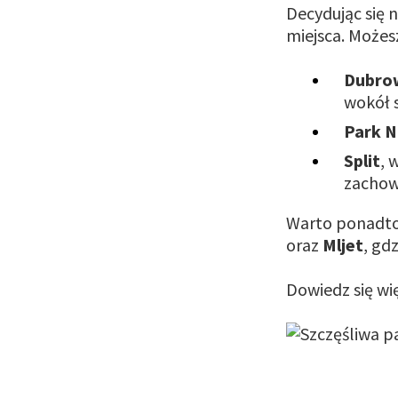
Decydując się
miejsca. Możes
Dubro
wokół s
Park 
Split
, 
zachow
Warto ponadt
oraz
Mljet
, gd
Dowiedz się wię