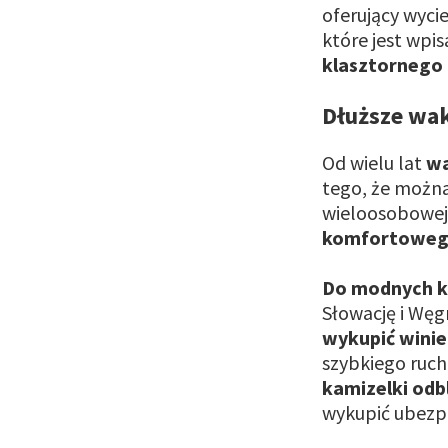
oferujący wycie
które jest wpi
klasztornego 
Dłuższe wa
Od wielu lat
wa
tego, że można
wieloosobowej 
komfortowego
Do modnych k
Słowację i Węg
wykupić winie
szybkiego ruc
kamizelki odb
wykupić ubezpi