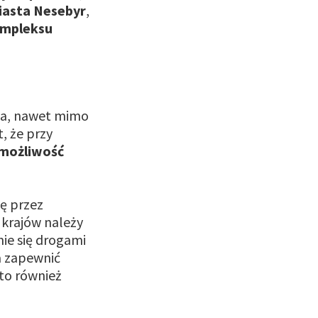
iasta Nesebyr
,
mpleksu
ja, nawet mimo
, że przy
możliwość
się przez
 krajów należy
ie się drogami
a zapewnić
rto również