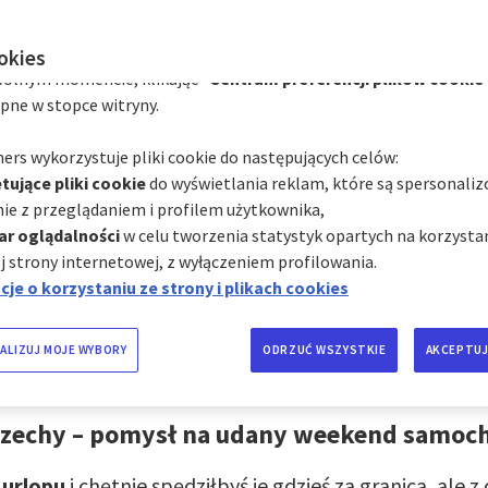
zależności od ich kategorii za pośrednictwem Centrum preferencj
hmiast, klikając "
Spersonalizuj moje wybory
" poniżej; lub
ookies
ie pojechać na wak
olnym momencie, klikając "
Centrum preferencji plików cookie
pne w stopce witryny.
samochodem?
ers wykorzystuje pliki cookie do następujących celów:
tujące pliki cookie
do wyświetlania reklam, które są spersonali
ie z przeglądaniem i profilem użytkownika,
ar oglądalności
w celu tworzenia statystyk opartych na korzystan
j strony internetowej, z wyłączeniem profilowania.
hy, Chorwacja, Norwegia, Słowenia – wakacje samochod
je o korzystaniu ze strony i plikach cookies
ę, mogą dostarczyć Ci wielu niezapomnianych wrażeń. T
 wybrać się z rodziną, aby zobaczyć przepiękne zabytki
dnicze czy poszusować na nartach. Przeczytaj nasz por
ALIZUJ MOJE WYBORY
ODRZUĆ WSZYSTKIE
AKCEPTUJ
krajów warto się udać.
 Czechy – pomysł na udany weekend samo
 urlopu
i chętnie spędziłbyś je gdzieś za granicą, ale z