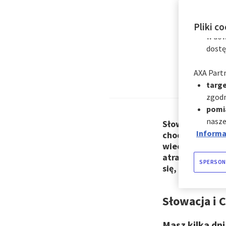
cookie w 
cookie:
natyc
Pliki c
Gdz
w dow
dostę
AXA Partn
targe
zgodn
pomi
nasze
Słowacja, Czec
Informac
chodzi o Europ
wiedzieć, gdzie
atrakcje przyro
SPERSON
się, do jakich 
Słowacja i
Masz kilka dni