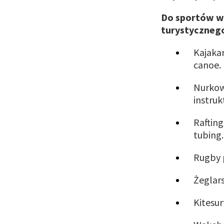
Do sportów w
turystyczneg
Kajaka
canoe.
Nurkow
instru
Raftin
tubing.
Rugby
Żeglar
Kitesur