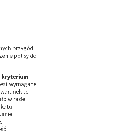
jnych przygód,
zenie polisy do
 kryterium
jest wymagane
y warunek to
ło w razie
ikatu
wanie
,
ość