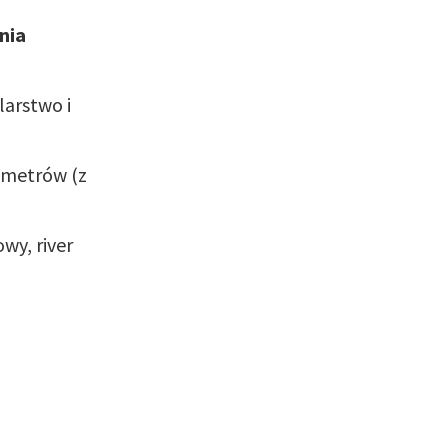
nia
larstwo i
 metrów (z
wy, river