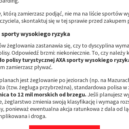
arding.
y, którą zamierzasz podjąć, nie ma na liście sportów 
zyciela, skontaktuj się w tej sprawie przed zakupem p
 sporty wysokiego ryzyka
ów żeglowania zastanawia się, czy to dyscyplina wym
lisy. Odpowiedź brzmi: niekoniecznie. To, czy należy 
do polisy turystycznej AXA sporty wysokiego ryzyk
im zamierzasz pływać.
 planach jest żeglowanie po jeziorach (np. na Mazurac
a (tzw. żegluga przybrzeżna), standardowa polisa w 
nica to 12 mil morskich od brzegu.
Jeśli planujesz w
, żeglarstwo zmienia swoją klasyfikację i wymaga roz
y, ponieważ ewentualna akcja ratunkowa z dala od ląd
plikowana i droga.