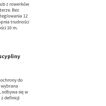
 lub z rowerków
terze. Bez
 żeglowania 12
opnia trudności
ci 10 m.
scypliny
 ochrony do
k wybrana
, odbywa się w
 definicji