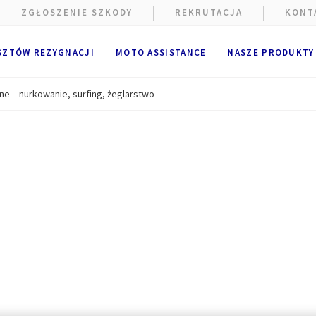
ZGŁOSZENIE SZKODY
REKRUTACJA
KONT
SZTÓW REZYGNACJI
MOTO ASSISTANCE
NASZE PRODUKTY
e – nurkowanie, surfing, żeglarstwo
e wykorzystywane są pliki cookie.
alne i techniczne pliki cookie
(ściśle niezbędne) są umieszczan
ania strony internetowej. Opcjonalne pliki cookie mogą być umie
A Partners lub dostawców zewnętrznych w celach wymienionych po
ik ma możliwość
zaakceptowania
lub
odrzucenia plików cooki
cje użytkownika będą przechowywane przez
6
miesięcy.
k może wyrazić zgodę na wszystkie lub tylko niektóre opcjonalne