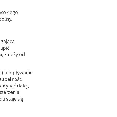
wysokiego
olisy.
agająca
kupić
a
, zależy od
h) lub pływanie
zupełności
ypłynąć dalej,
szerzenia
u staje się