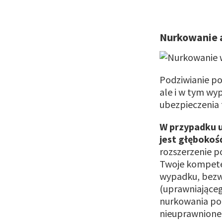
Nurkowanie a
Podziwianie po
ale i w tym wy
ubezpieczenia 
W przypadku 
jest głębokoś
rozszerzenie po
Twoje kompeten
wypadku, bezwz
(uprawniające
nurkowania po
nieuprawnione