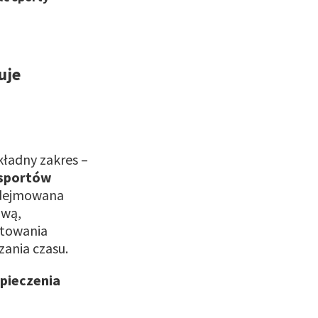
uje
kładny zakres –
 sportów
podejmowana
ową,
otowania
zania czasu.
pieczenia