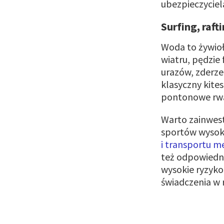
ubezpieczyciel
Surfing, raft
Woda to żywioł
wiatru, pędzie
urazów, zderze
klasyczny kite
pontonowe rwą
Warto zainwest
sportów wysoki
i transportu 
też odpowiedn
wysokie ryzyko
świadczenia w 