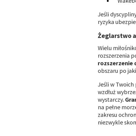
Wakebo
Jeśli dyscyplin
ryzyka ubezpiec
Żeglarstwo a
Wielu miłośnik
rozszerzenia po
rozszerzenie 
obszaru po jak
Jeśli w Twoich
wzdłuż wybrzeż
wystarczy.
Gra
na pełne morze
zakresu ochron
niezwykle skom