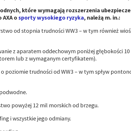
odnych, które wymagają rozszerzenia ubezpiecze
o AXA o
sporty wysokiego ryzyka
, należą m. in.:
rstwo od stopnia trudności WW3 – w tym również wioś
anie z aparatem oddechowym poniżej głębokości 10
ktorem lub z wymaganym certyfikatem).
g o poziomie trudności od WW3 – w tym spływ pontono
 podwodne.
stwo powyżej 12 mil morskich od brzegu.
fing i wszystkie jego odmiany.