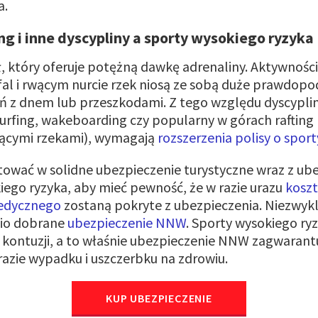
a.
ing i inne dyscypliny a sporty wysokiego ryzyka
, który oferuje potężną dawkę adrenaliny. Aktywności 
 fal i rwącym nurcie rzek niosą ze sobą duże prawdo
ń z dnem lub przeszkodami. Z tego względu dyscypliny
surfing, wakeboarding czy popularny w górach rafting
cymi rzekami), wymagają
rozszerzenia polisy o spor
ować w solidne ubezpieczenie turystyczne wraz z ub
ego ryzyka, aby mieć pewność, że w razie urazu
koszt
medycznego
zostaną pokryte z ubezpieczenia. Niezwykl
io dobrane
ubezpieczenie NNW
. Sporty wysokiego ry
 kontuzji, a to właśnie ubezpieczenie NNW zagwarant
razie wypadku i uszczerbku na zdrowiu.
KUP UBEZPIECZENIE