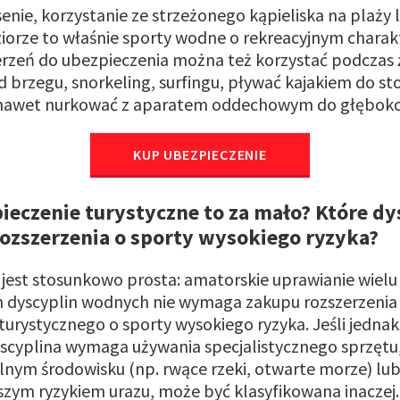
enie, korzystanie ze strzeżonego kąpieliska na plaży
iorze to właśnie sporty wodne o rekreacyjnym charak
rzeń do ubezpieczenia można też korzystać podczas
d brzegu, snorkeling, surfingu, pływać kajakiem do st
nawet nurkować z aparatem oddechowym do głębokoś
KUP UBEZPIECZENIE
ieczenie turystyczne to za mało? Które dy
ozszerzenia o sporty wysokiego ryzyka?
jest stosunkowo prosta: amatorskie uprawianie wielu
 dyscyplin wodnych nie wymaga zakupu rozszerzenia
turystycznego o sporty wysokiego ryzyka. Jeśli jedna
yscyplina wymaga używania specjalistycznego sprzętu
nym środowisku (np. rwące rzeki, otwarte morze) lub z
ższym ryzykiem urazu, może być klasyfikowana inaczej.