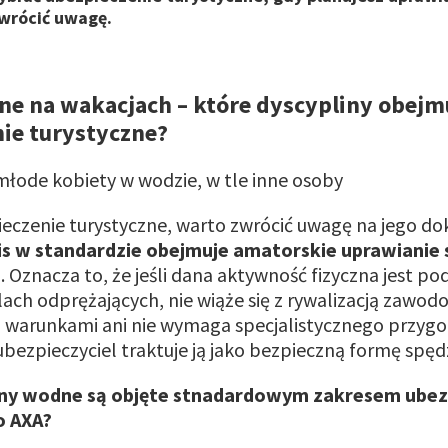
zwrócić uwagę.
e na wakacjach – które dyscypliny obejm
ie turystyczne?
eczenie turystyczne, warto zwrócić uwagę na jego do
is w standardzie obejmuje amatorskie uprawianie
h
. Oznacza to, że jeśli dana aktywność fizyczna jest 
lach odprężających, nie wiąże się z rywalizacją zawod
 warunkami ani nie wymaga specjalistycznego przyg
bezpieczyciel traktuje ją jako bezpieczną formę spęd
iny wodne są objęte stnadardowym zakresem ubez
o AXA?