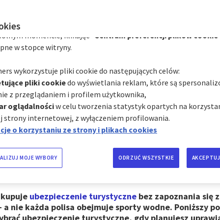
zależności od ich kategorii za pośrednictwem Centrum preferencj
hmiast, klikając "
Spersonalizuj moje wybory
" poniżej; lub
ookies
eczenie na sporty 
olnym momencie, klikając "
Centrum preferencji plików cookie
pne w stopce witryny.
wanie, surfing, żegl
ers wykorzystuje pliki cookie do następujących celów:
tujące pliki cookie
do wyświetlania reklam, które są spersonali
ie z przeglądaniem i profilem użytkownika,
ar oglądalności
w celu tworzenia statystyk opartych na korzystan
j strony internetowej, z wyłączeniem profilowania.
to czas relaksu, ale też idealna okazja do spróbowania
je o korzystaniu ze strony i plikach cookies
inach (nurkowaniu, surfowaniu czy też żeglowaniu). A
ie jednak ze sobą zupełnie inne spektrum zagrożeń niż 
ie się na leżaku. Kontuzje i nieszczęśliwe wypadki w 
ALIZUJ MOJE WYBORY
ODRZUĆ WSZYSTKIE
AKCEPTUJ
ecznością wezwania wyspecjalizowanych służb ratunko
hmiastowego leczenia szpitalnego za granicą, a to bar
 kupuje
ubezpieczenie turystyczne
bez zapoznania się 
 a nie każda polisa obejmuje sporty wodne. Poniższy p
ybrać ubezpieczenie turystyczne, gdy planujesz uprawi