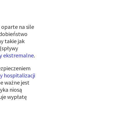
oparte na sile
podobieństwo
 takie jak
 (spływy
ty ekstremalne
.
ezpieczeniem
y hospitalizacji
e ważne jest
zyka niosą
uje wypłatę