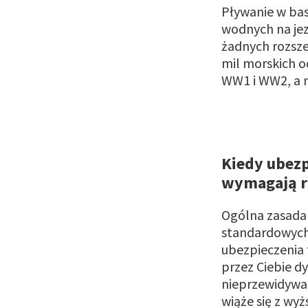
Pływanie w bas
wodnych na jez
żadnych rozsze
mil morskich o
WW1 i WW2, a 
Kiedy ubezp
wymagają r
Ogólna zasada 
standardowych
ubezpieczenia 
przez Ciebie d
nieprzewidywal
wiąże się z wy