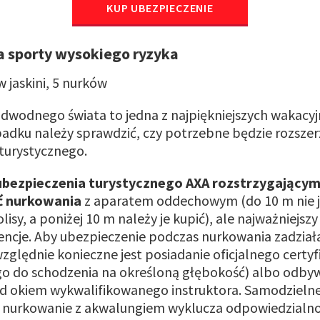
KUP UBEZPIECZENIE
 sporty wysokiego ryzyka
dwodnego świata to jedna z najpiękniejszych wakacy
padku należy sprawdzić, czy potrzebne będzie rozszer
turystycznego.
ubezpieczenia turystycznego AXA rozstrzygającym
ć nurkowania
z aparatem oddechowym (do 10 m nie 
lisy, a poniżej 10 m należy je kupić), ale najważniejsz
cje. Aby ubezpieczenie podczas nurkowania zadziała
ględnie konieczne jest posiadanie oficjalnego certyf
go do schodzenia na określoną głębokość) albo odby
d okiem wykwalifikowanego instruktora. Samodzielne
 nurkowanie z akwalungiem wyklucza odpowiedzialn