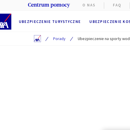
Centrum pomocy
O NAS
FAQ
UBEZPIECZENIE TURYSTYCZNE
UBEZPIECZENIE KO
/
/
Porady
Ubezpieczenie na sporty wodn
Na stroni
Funkcjon
przegląd
przez AX
Użytkown
Preferen
Użytkowni