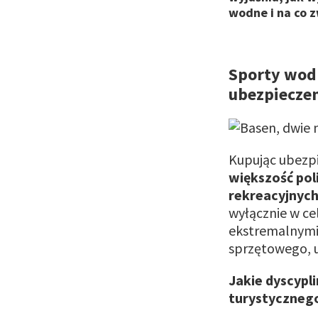
wodne i na co 
Sporty wodn
ubezpieczen
Kupując ubezpi
większość pol
rekreacyjnyc
wyłącznie w ce
ekstremalnymi
sprzętowego, u
Jakie dyscypl
turystyczneg