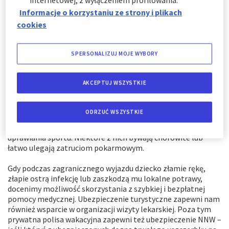
Informacje o korzystaniu ze strony i plikach
cookies
SPERSONALIZUJ MOJE WYBORY
Wybierając się w dowolną podróż, szczególnie całą rodziną,
warto sięgnąć po ubezpieczenie turystyczne. Podróżowanie z
dziećmi wiąże się z wieloma dodatkowymi zagrożeniami, a
AKCEPTUJ WSZYSTKIE
poza tym sprawia, że jesteśmy odpowiedzialni nie tylko za
siebie, ale również za najmłodszych. Więcej wskazówek, na co
zwrócić uwagę i jak się przygotować, znajdziesz w poradniku
ODRZUĆ WSZYSTKIE
o
zagranicznych wakacjach z dziećmi
. Dzieci są żywiołowe,
pełne energii, często ulegają kontuzjom podczas zabawy lub
uprawiania sportu. Niektóre z nich bywają chorowite lub
łatwo ulegają zatruciom pokarmowym.
Gdy podczas zagranicznego wyjazdu dziecko złamie rękę,
złapie ostrą infekcję lub zaszkodzą mu lokalne potrawy,
docenimy możliwość skorzystania z szybkiej i bezpłatnej
pomocy medycznej. Ubezpieczenie turystyczne zapewni nam
również wsparcie w organizacji wizyty lekarskiej. Poza tym
prywatna polisa wakacyjna zapewni też ubezpieczenie NNW –