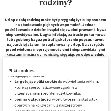
rodziny?
będą przechowywane przez
6
miesięcy.
Użytkownik może wyrazić zgodę na wszystkie lub tylko
niektóre opcjonalne pliki cookie w zależności od ich
Urlop z całą rodziną może być przygodą życia i sposobem
kategorii za pośrednictwem Centrum preferencji
na zbudowanie pięknych wspomnień. Jednak
plików cookie:
podróżowanie z dziećmi rządzi się swoimi prawami i bywa
natychmiast, klikając "
Spersonalizuj moje
nieprzewidywalne. Nagła infekcja, zatrucie pokarmowe
lub zgubiony bagaż potrafią skutecznie popsuć nawet
wybory
" poniżej; lub
najbardziej starannie zaplanowany urlop. Na szczęście
w dowolnym momencie, klikając "
Centrum
przed wieloma nieprzyjemnościami i nieprzewidzianymi
preferencji plików cookie
" dostępne w stopce
kosztami można uchronić się, sięgając po odpowiednio
witryny.
dobrane
ubezpieczenie turystyczne
.
Jak wybrać dobre
ubezpieczenie na rodzinne wakacje
?
AXA Partners wykorzystuje pliki cookie do
Pliki cookies
Które parametry wziąć pod uwagę? Omawiamy te
następujących celów:
zagadnienia w poniższym poradniku.
targetujące pliki cookie
do wyświetlania reklam,
które są spersonalizowane zgodnie z
przeglądaniem i profilem użytkownika,
Dlaczego na rodzinnych wakacjach warto
pomiar oglądalności
w celu tworzenia statystyk
mieć ubezpieczenie turystyczne?
opartych na korzystaniu z naszej strony
internetowej, z wyłączeniem profilowania.