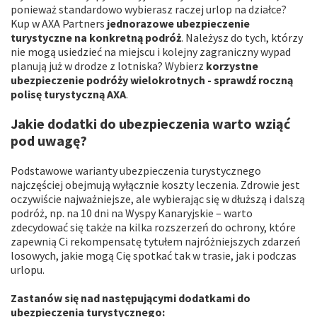
ponieważ standardowo wybierasz raczej urlop na działce?
Kup w AXA Partners
jednorazowe ubezpieczenie
turystyczne na konkretną podróż
. Należysz do tych, którzy
nie mogą usiedzieć na miejscu i kolejny zagraniczny wypad
planują już w drodze z lotniska? Wybierz
korzystne
ubezpieczenie podróży wielokrotnych - sprawdź roczną
polisę turystyczną AXA
.
Jakie dodatki do ubezpieczenia warto wziąć
pod uwagę?
Podstawowe warianty ubezpieczenia turystycznego
najczęściej obejmują wyłącznie koszty leczenia. Zdrowie jest
oczywiście najważniejsze, ale wybierając się w dłuższą i dalszą
podróż, np. na 10 dni na Wyspy Kanaryjskie – warto
zdecydować się także na kilka rozszerzeń do ochrony, które
zapewnią Ci rekompensatę tytułem najróżniejszych zdarzeń
losowych, jakie mogą Cię spotkać tak w trasie, jak i podczas
urlopu.
Zastanów się nad następującymi dodatkami do
ubezpieczenia turystycznego: