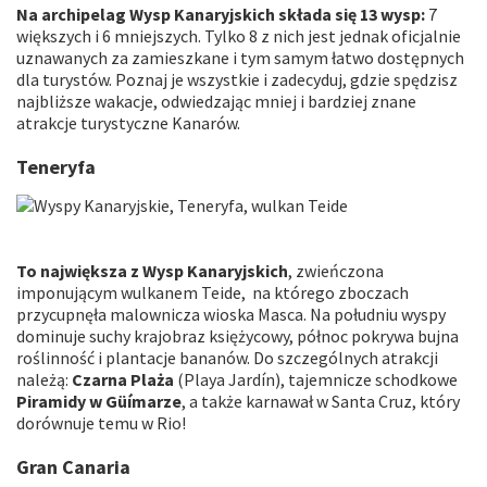
Na archipelag Wysp Kanaryjskich składa się 13 wysp:
7
większych i 6 mniejszych. Tylko 8 z nich jest jednak oficjalnie
uznawanych za zamieszkane i tym samym łatwo dostępnych
dla turystów. Poznaj je wszystkie i zadecyduj, gdzie spędzisz
najbliższe wakacje, odwiedzając mniej i bardziej znane
atrakcje turystyczne Kanarów.
Teneryfa
To największa z Wysp Kanaryjskich
, zwieńczona
imponującym wulkanem Teide, na którego zboczach
przycupnęła malownicza wioska Masca. Na południu wyspy
dominuje suchy krajobraz księżycowy, północ pokrywa bujna
roślinność i plantacje bananów. Do szczególnych atrakcji
należą:
Czarna Plaża
(Playa Jardín), tajemnicze schodkowe
Piramidy w Güímarze
, a także karnawał w Santa Cruz, który
dorównuje temu w Rio!
Gran Canaria