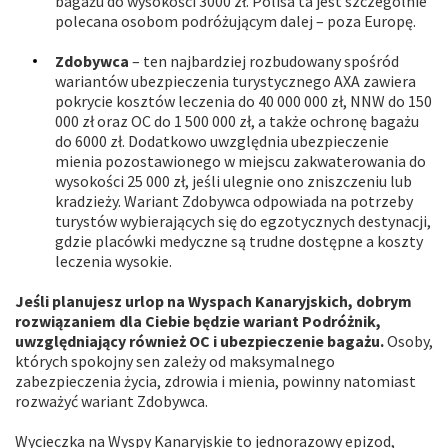
bagażu do wysokości 3000 zł. Polisa ta jest szczególnie
polecana osobom podróżującym dalej – poza Europę.
Zdobywca
– ten najbardziej rozbudowany spośród
wariantów ubezpieczenia turystycznego AXA zawiera
pokrycie kosztów leczenia do 40 000 000 zł, NNW do 150
000 zł oraz OC do 1 500 000 zł, a także ochronę bagażu
do 6000 zł. Dodatkowo uwzględnia ubezpieczenie
mienia pozostawionego w miejscu zakwaterowania do
wysokości 25 000 zł, jeśli ulegnie ono zniszczeniu lub
kradzieży. Wariant Zdobywca odpowiada na potrzeby
turystów wybierających się do egzotycznych destynacji,
gdzie placówki medyczne są trudne dostępne a koszty
leczenia wysokie.
Jeśli planujesz urlop na Wyspach Kanaryjskich, dobrym
rozwiązaniem dla Ciebie będzie wariant Podróżnik,
uwzględniający również OC i ubezpieczenie bagażu.
Osoby,
których spokojny sen zależy od maksymalnego
zabezpieczenia życia, zdrowia i mienia, powinny natomiast
rozważyć wariant Zdobywca.
Wycieczka na Wyspy Kanaryjskie to jednorazowy epizod,