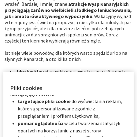
wrażeń. Bardziej i mniej znane
atrakcje Wysp Kanaryjskich
będą przechowywane przez
6
miesięcy.
przyciągają zarówno wielbicieli słodkiego leniuchowania,
Użytkownik może wyrazić zgodę na wszystkie lub tylko
jak i amatorów aktywnego wypoczynku
. Wakacyjny wyjazd
niektóre opcjonalne pliki cookie w zależności od ich
w te rejony jest świetną propozycją nie tylko dla młodych par
kategorii za pośrednictwem Centrum preferencji
i grup przyjaciół, ale i dla rodzin z dziećmi potrzebujących
animacji czy dla spragnionych spokoju seniorów. Coraz
plików cookie:
częściej ten kierunek wybierają również single.
natychmiast, klikając "
Spersonalizuj moje
wybory
" poniżej; lub
Istnieje wiele powodów, dla których warto spędzić urlop na
w dowolnym momencie, klikając "
Centrum
słynnych Kanarach, a oto kilka z nich:
preferencji plików cookie
" dostępne w stopce
Idealny klimat
– niektórzy twierdzą, że na Wyspach
witryny.
Kanaryjskich panuje wieczna wiosna. To adekwatne
porównanie: optymalne warunki atmosferyczne
AXA Partners wykorzystuje pliki cookie do
Pliki cookies
zachęcają zarówno do zwiedzania, jak i do plażowania
następujących celów:
czy do uczestniczenia w życiu nocnym.
targetujące pliki cookie
do wyświetlania reklam,
Wyjątkowe krajobrazy
– szczególną popularnością
które są spersonalizowane zgodnie z
cieszą się
kanaryjskie wulkany
, uwielbiane tak przez
przeglądaniem i profilem użytkownika,
fotografów i fanów trekkingu w wymagającym terenie,
pomiar oglądalności
w celu tworzenia statystyk
jak i przez pasjonatów geologii. Równie ciekawe są
opartych na korzystaniu z naszej strony
imponujące lasy tropikalne, romantyczne zielone