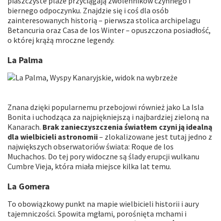
piaszczyste plaże przyciągają zwolenników czynnego i
biernego odpoczynku. Znajdzie się i coś dla osób
zainteresowanych historią – pierwsza stolica archipelagu
Betancuria oraz Casa de los Winter – opuszczona posiadłość,
o której krążą mroczne legendy.
La Palma
Znana dzięki popularnemu przebojowi również jako La Isla
Bonita i uchodząca za najpiękniejszą i najbardziej zieloną na
Kanarach.
Brak zanieczyszczenia światłem czyni ją idealną
dla wielbicieli astronomii
– zlokalizowane jest tutaj jedno z
największych obserwatoriów świata: Roque de los
Muchachos. Do tej pory widoczne są ślady erupcji wulkanu
Cumbre Vieja, która miała miejsce kilka lat temu.
La Gomera
To obowiązkowy punkt na mapie wielbicieli historii i aury
tajemniczości. Spowita mgłami, porośnięta mchami i