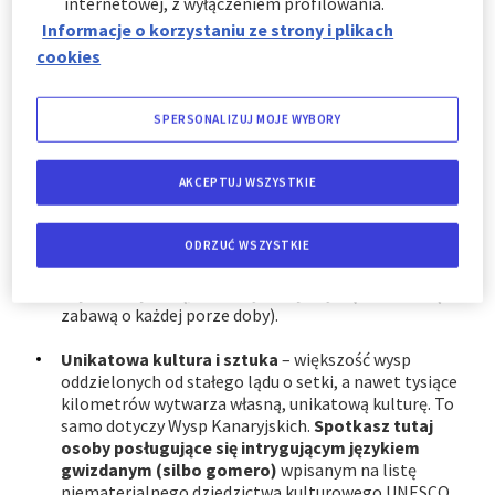
internetowej, z wyłączeniem profilowania.
laguny
czy też wyjątkowa w skali światowej
Czarna
Plaża (Playa Jardín)
na Teneryfie.
Informacje o korzystaniu ze strony i plikach
cookies
Unikatowa fauna
– młodsi i starsi wielbiciele filmów
przyrodniczych mogą na Kanarach dokonywać
obserwacji bezpośrednich. Spotkasz tu m.in.
SPERSONALIZUJ MOJE WYBORY
imponujące wieloryby, figlarne delfiny czy
sympatyczne żółwie karetta
.
AKCEPTUJ WSZYSTKIE
Ogromne zróżnicowanie
– coś dla siebie znajdą tu
miłośnicy każdej formy odpoczynku. Poszczególne
ODRZUĆ WSZYSTKIE
wyspy są odmienne zarówno pod względem krajobrazu,
jak i charakteru (np. wyspa La Gomera uchodzi za
najbardziej dziką, a Teneryfa kojarzy się ze świetną
zabawą o każdej porze doby).
Unikatowa kultura i sztuka
– większość wysp
oddzielonych od stałego lądu o setki, a nawet tysiące
kilometrów wytwarza własną, unikatową kulturę. To
samo dotyczy Wysp Kanaryjskich.
Spotkasz tutaj
osoby posługujące się intrygującym językiem
gwizdanym (silbo gomero)
wpisanym na listę
niematerialnego dziedzictwa kulturowego UNESCO,