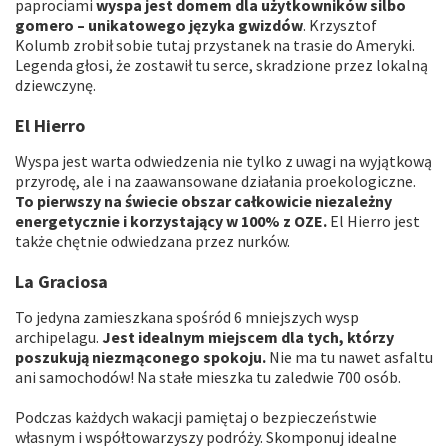
paprociami
wyspa jest domem dla użytkowników silbo
gomero – unikatowego języka gwizdów
. Krzysztof
Kolumb zrobił sobie tutaj przystanek na trasie do Ameryki.
Legenda głosi, że zostawił tu serce, skradzione przez lokalną
dziewczynę.
El Hierro
Wyspa jest warta odwiedzenia nie tylko z uwagi na wyjątkową
przyrodę, ale i na zaawansowane działania proekologiczne.
To pierwszy na świecie obszar całkowicie niezależny
energetycznie i korzystający w 100% z OZE.
El Hierro jest
także chętnie odwiedzana przez nurków.
La Graciosa
To jedyna zamieszkana spośród 6 mniejszych wysp
archipelagu.
Jest idealnym miejscem dla tych, którzy
poszukują niezmąconego spokoju.
Nie ma tu nawet asfaltu
ani samochodów! Na stałe mieszka tu zaledwie 700 osób.
Podczas każdych wakacji pamiętaj o bezpieczeństwie
własnym i współtowarzyszy podróży. Skomponuj idealne