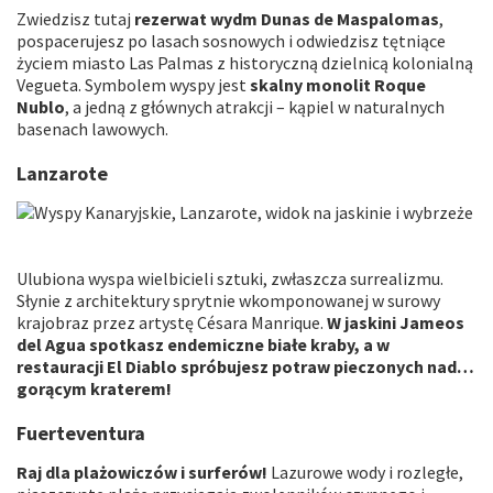
Zwiedzisz tutaj
rezerwat wydm Dunas de Maspalomas
,
pospacerujesz po lasach sosnowych i odwiedzisz tętniące
życiem miasto Las Palmas z historyczną dzielnicą kolonialną
Vegueta. Symbolem wyspy jest
skalny monolit Roque
Nublo
, a jedną z głównych atrakcji – kąpiel w naturalnych
basenach lawowych.
Lanzarote
Ulubiona wyspa wielbicieli sztuki, zwłaszcza surrealizmu.
Słynie z architektury sprytnie wkomponowanej w surowy
krajobraz przez artystę Césara Manrique.
W jaskini Jameos
del Agua spotkasz endemiczne białe kraby, a w
restauracji El Diablo spróbujesz potraw pieczonych nad…
gorącym kraterem!
Fuerteventura
Raj dla plażowiczów i surferów!
Lazurowe wody i rozległe,