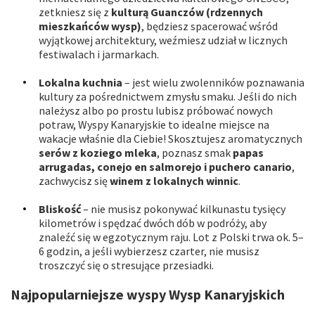
zetkniesz się z
kulturą Guanczów (rdzennych
mieszkańców wysp)
, będziesz spacerować wśród
wyjątkowej architektury, weźmiesz udział w licznych
festiwalach i jarmarkach.
Lokalna kuchnia
– jest wielu zwolenników poznawania
kultury za pośrednictwem zmysłu smaku. Jeśli do nich
należysz albo po prostu lubisz próbować nowych
potraw, Wyspy Kanaryjskie to idealne miejsce na
wakacje właśnie dla Ciebie! Skosztujesz aromatycznych
serów z koziego mleka
, poznasz smak
papas
arrugadas, conejo en salmorejo i puchero canario
,
zachwycisz się
winem z lokalnych winnic
.
Bliskość
– nie musisz pokonywać kilkunastu tysięcy
kilometrów i spędzać dwóch dób w podróży, aby
znaleźć się w egzotycznym raju. Lot z Polski trwa ok. 5–
6 godzin, a jeśli wybierzesz czarter, nie musisz
troszczyć się o stresujące przesiadki.
Najpopularniejsze wyspy Wysp Kanaryjskich