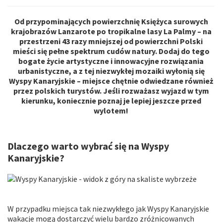
Od przypominających powierzchnię Księżyca surowych
krajobrazów Lanzarote po tropikalne lasy La Palmy – na
przestrzeni 43 razy mniejszej od powierzchni Polski
mieści się pełne spektrum cudów natury. Dodaj do tego
bogate życie artystyczne i innowacyjne rozwiązania
urbanistyczne, a z tej niezwykłej mozaiki wyłonią się
Wyspy Kanaryjskie – miejsce chętnie odwiedzane również
przez polskich turystów. Jeśli rozważasz wyjazd w tym
kierunku, koniecznie poznaj je lepiej jeszcze przed
wylotem!
Na stronie wykorzystywane są pliki cookie.
Dlaczego warto wybrać się na Wyspy
Funkcjonalne i techniczne pliki cookie
(ściśle
Kanaryjskie?
niezbędne) są umieszczane podczas przeglądania
strony internetowej. Opcjonalne pliki cookie mogą być
umieszczane przez AXA Partners lub dostawców
zewnętrznych w celach wymienionych poniżej.
Użytkownik ma możliwość
zaakceptowania
lub
W przypadku miejsca tak niezwykłego jak Wyspy Kanaryjskie
wakacje mogą dostarczyć wielu bardzo zróżnicowanych
odrzucenia plików cookie
. Preferencje użytkownika