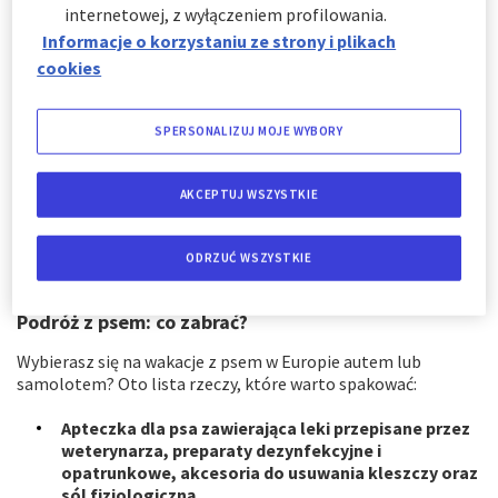
wyjazdem zadbaj również o szczepienia specyficzne dla
internetowej, z wyłączeniem profilowania.
regionu, do którego się udajesz.
Informacje o korzystaniu ze strony i plikach
cookies
Ważne jest ponadto zadbanie o ochronę Twojego psa przed
kleszczami, niezależnie od celu podróży. Im wyższa
temperatura i wilgotność otoczenia, tym większe ryzyko
SPERSONALIZUJ MOJE WYBORY
wystąpienia kleszczy. Na rynku dostępnych jest wiele
preparatów przeciwko kleszczom w różnych formach.
Najpopularniejsze wśród właścicieli są obroże i środki typu
AKCEPTUJ WSZYSTKIE
spot-on (czyli krople).
Przed wyjazdem warto też zachipować pupila i dodać jego
ODRZUĆ WSZYSTKIE
dane do europejskich baz zwierząt.
Podróż z psem: co zabrać?
Wybierasz się na wakacje z psem w Europie autem lub
samolotem? Oto lista rzeczy, które warto spakować:
Apteczka dla psa zawierająca leki przepisane przez
weterynarza, preparaty dezynfekcyjne i
opatrunkowe, akcesoria do usuwania kleszczy oraz
sól fizjologiczną.