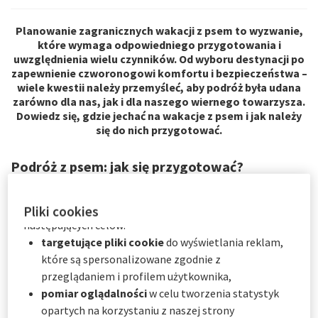
odrzucenia plików cookie
. Preferencje użytkownika
będą przechowywane przez
6
miesięcy.
Planowanie zagranicznych wakacji z psem to wyzwanie,
Użytkownik może wyrazić zgodę na wszystkie lub tylko
które wymaga odpowiedniego przygotowania i
niektóre opcjonalne pliki cookie w zależności od ich
uwzględnienia wielu czynników. Od wyboru destynacji po
kategorii za pośrednictwem Centrum preferencji
zapewnienie czworonogowi komfortu i bezpieczeństwa –
wiele kwestii należy przemyśleć, aby podróż była udana
plików cookie:
zarówno dla nas, jak i dla naszego wiernego towarzysza.
natychmiast, klikając "
Spersonalizuj moje
Dowiedz się, gdzie jechać na wakacje z psem i jak należy
wybory
" poniżej; lub
się do nich przygotować.
w dowolnym momencie, klikając "
Centrum
preferencji plików cookie
" dostępne w stopce
Podróż z psem: jak się przygotować?
witryny.
Zanim wybierzesz się w dłuższą, zagraniczną podróż z psem,
AXA Partners wykorzystuje pliki cookie do
Pliki cookies
pamiętaj o kilku sprawach. Przed rozpoczęciem wakacji z
następujących celów:
psem ważne jest zapewnienie, że Twój czworonóg jest w
doskonałym stanie zdrowia. To
dobry moment, aby
targetujące pliki cookie
do wyświetlania reklam,
skonsultować się z weterynarzem
. Upewnij się, że Twój pies
które są spersonalizowane zgodnie z
ma aktualne szczepienia przeciwko wściekliźnie zanotowane
przeglądaniem i profilem użytkownika,
w książeczce zdrowia, jest regularnie odrobaczany oraz
pomiar oglądalności
w celu tworzenia statystyk
ogólnie jest w dobrej kondycji, co pozwoli Wam cieszyć się
opartych na korzystaniu z naszej strony
dłuższą podróżą bez żadnych nieprzyjemności.
Przed