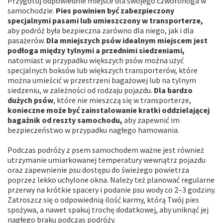
Przygotuj odpowiednie miejsce dla swojego czworonoga w
samochodzie.
Pies powinien być zabezpieczony
specjalnymi pasami lub umieszczony w transporterze,
aby podróż była bezpieczna zarówno dla niego, jak i dla
pasażerów.
Dla mniejszych psów idealnym miejscem jest
podłoga między tylnymi a przednimi siedzeniami,
natomiast w przypadku większych psów można użyć
specjalnych boksów lub większych transporterów, które
można umieścić w przestrzeni bagażowej lub na tylnym
siedzeniu, w zależności od rodzaju pojazdu.
Dla bardzo
dużych psów
, które nie mieszczą się w transporterze,
konieczne może być zainstalowanie kratki oddzielającej
bagażnik od reszty samochodu,
aby zapewnić im
bezpieczeństwo w przypadku nagłego hamowania.
Podczas podróży z psem samochodem ważne jest również
utrzymanie umiarkowanej temperatury wewnątrz pojazdu
oraz zapewnienie psu dostępu do świeżego powietrza
poprzez lekko uchylone okna. Należy też planować regularne
przerwy na krótkie spacery i podanie psu wody co 2–3 godziny.
Zatroszcz się o odpowiednią ilość karmy, którą Twój pies
spożywa, a nawet spakuj trochę dodatkowej, aby uniknąć jej
nagłego braku podczas podróży.