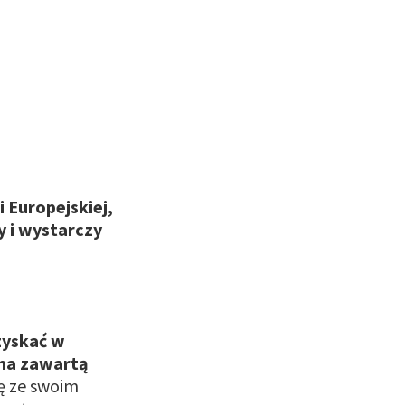
i Europejskiej,
y i wystarczy
zyskać w
 ma zawartą
ę ze swoim