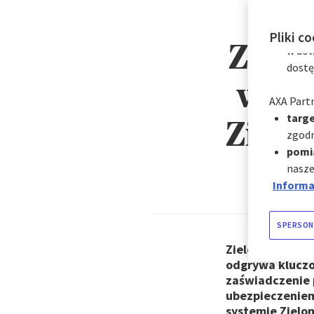
cookie w 
cookie:
natyc
Pliki c
Zielo
w dow
dostę
wyro
AXA Partn
targe
Zielo
zgodn
pomi
nasze
Informac
SPERSON
Zielona Karta 
odgrywa kluczo
zaświadczenie 
ubezpieczeniem
systemie Zielon