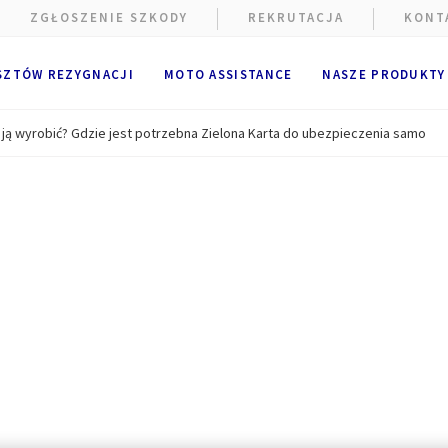
ZGŁOSZENIE SZKODY
REKRUTACJA
KONT
SZTÓW REZYGNACJI
MOTO ASSISTANCE
NASZE PRODUKTY
ak ją wyrobić? Gdzie jest potrzebna Zielona Karta do ubezpieczenia samo
e wykorzystywane są pliki cookie.
alne i techniczne pliki cookie
(ściśle niezbędne) są umieszczan
ania strony internetowej. Opcjonalne pliki cookie mogą być umie
A Partners lub dostawców zewnętrznych w celach wymienionych po
ik ma możliwość
zaakceptowania
lub
odrzucenia plików cooki
cje użytkownika będą przechowywane przez
6
miesięcy.
k może wyrazić zgodę na wszystkie lub tylko niektóre opcjonalne