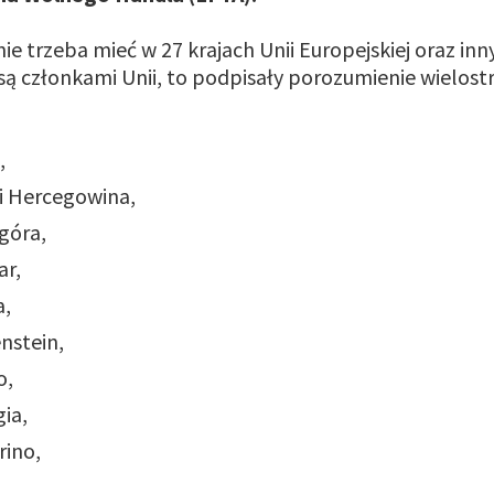
nie trzeba mieć w 27 krajach Unii Europejskiej oraz inn
 są członkami Unii, to podpisały porozumienie wielost
,
 i Hercegowina,
góra,
ar,
a,
enstein,
o,
ia,
rino,
,