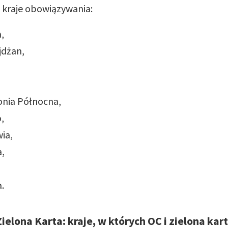
– kraje obowiązywania:
a,
jdżan,
nia Północna,
o,
ia,
a,
a.
Zielona Karta: kraje, w których OC i zielona kar