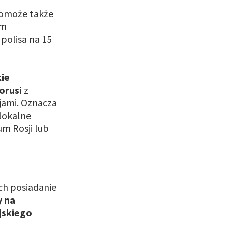
 pomoże także
am
polisa na 15
kie
orusi
z
ami. Oznacza
lokalne
um Rosji lub
ch posiadanie
y na
jskiego