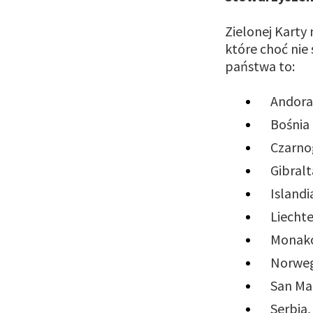
Zielonej Karty 
które choć nie
państwa to:
Andora
Bośnia
Czarno
Gibralt
Islandi
Liecht
Monak
Norweg
San Ma
Serbia