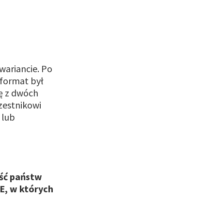
wariancie. Po
 format był
ię z dwóch
czestnikowi
 lub
ść państw
UE, w których