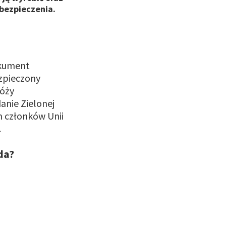
ubezpieczenia.
okument
ezpieczony
óży
anie Zielonej
m członków Unii
.
ąda?