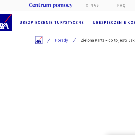
Centrum pomocy
O NAS
FAQ
UBEZPIECZENIE TURYSTYCZNE
UBEZPIECZENIE KO
/
/
Porady
Zielona Karta – co to jest? J
Na stroni
Funkcjon
przegląd
przez AX
Użytkown
Preferen
Użytkowni