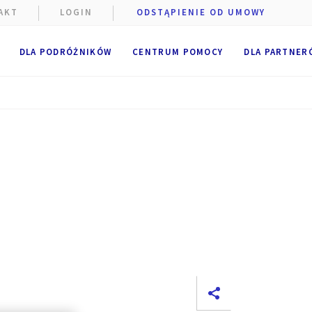
AKT
LOGIN
ODSTĄPIENIE OD UMOWY
DLA PODRÓŻNIKÓW
CENTRUM POMOCY
DLA PARTNER
e podczas
szczane
niżej.
e
.
 pliki