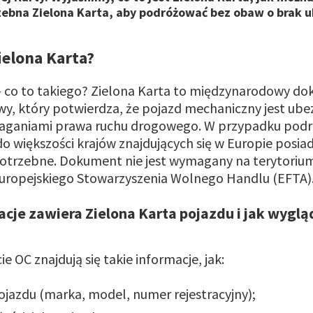
rzebna Zielona Karta, aby podróżować bez obaw o brak 
ielona Karta?
– co to takiego? Zielona Karta to międzynarodowy d
y, który potwierdza, że pojazd mechaniczny jest ub
aganiami prawa ruchu drogowego. W przypadku podr
większości krajów znajdujących się w Europie posiad
 potrzebne. Dokument nie jest wymagany na terytoriu
 Europejskiego Stowarzyszenia Wolnego Handlu (EFTA)
acje zawiera Zielona Karta pojazdu i jak wygl
ie OC znajdują się takie informacje, jak:
ojazdu (marka, model, numer rejestracyjny);