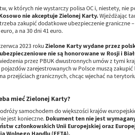
tw, w których nie wystarczy polisa OC i, niestety, nie
Kosowo nie akceptuje Zielonej Karty.
Wjeżdżając t
rzeba zakupić dodatkowe ubezpieczenie graniczne – 
 euro, a na 30 dni 41 euro.
czerwca 2023 roku
Zielone Karty wydane przez pols
bezpieczeniowe nie są honorowane w Rosji i Biał
edzenia przez PBUK dwustronnych umów z tymi kraj
y pojazdów zarejestrowanych w Polsce muszą zakupić 
na przejściach granicznych, chcąc wjechać na terytori
zeba mieć Zielonej Karty?
odróży samochodem do większości krajów europejski
nie jest konieczne.
Dokument ten nie jest wymagan
ństw członkowskich Unii Europejskiej oraz Europe
ia Wolnego Handlu (EFTA).