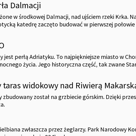
rła Dalmacji
żone w środkowej Dalmacji, nad ujściem rzeki Krka. N
otycką katedrę zaczęto budować w pierwszej połowie 
CO
est perłą Adriatyku. To najpiękniejsze miasto w Chor
 nocnego życia. Jego historyczna część, tak zwane Star
y taras widokowy nad Riwierą Makarsk
 zbudowany został na grzbiecie górskim. Dzięki prz
a.
wielbiana zwłaszcza przez żeglarzy. Park Narodowy Ko