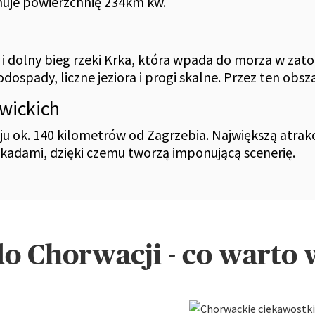
muje powierzchnię 234km kw.
i dolny bieg rzeki Krka, która wpada do morza w zato
ospady, liczne jeziora i progi skalne. Przez ten obsz
wickich
ju ok. 140 kilometrów od Zagrzebia. Największą atrakcj
skadami, dzięki czemu tworzą imponującą scenerię.
o Chorwacji - co warto 