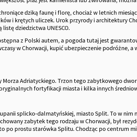
oniące dziką faunę i florę, chociaż w letnich miesiąc
ków i krętych uliczek. Urok przyrody i architektury C
wą listę dziedzictwa UNESCO.
dostępna z Polski autem, a pogoda tutaj jest gwaranto
 wczasy w Chorwacji, kupić ubezpieczenie podróżne,
 Morza Adriatyckiego. Trzon tego zabytkowego dworu
oryginalnych fortyfikacji miasta i kilka innych średn
żupanii splicko-dalmatyńskiej, miasto Split. To w nim n
achowany zabytek tego rodzaju w Chorwacji, był rezy
łac to po prostu starówka Splitu. Chodząc po centrum 