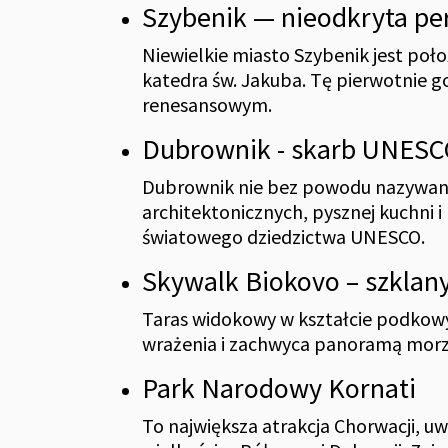
Szybenik — nieodkryta pe
Niewielkie miasto Szybenik jest poło
katedra św. Jakuba. Tę pierwotnie g
renesansowym.
Dubrownik - skarb UNES
Dubrownik nie bez powodu nazywany j
architektonicznych, pysznej kuchni i
światowego dziedzictwa UNESCO.
Skywalk Biokovo – szklan
Taras widokowy w kształcie podkowy
wrażenia i zachwyca panoramą morz
Park Narodowy Kornati
To największa atrakcja Chorwacji, u