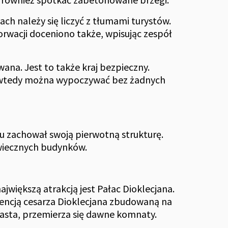
ach należy się liczyć z tłumami turystów.
horwacji doceniono także, wpisując zespół
wana. Jest to także kraj bezpieczny.
 a wtedy można wypoczywać bez żadnych
 zachował swoją pierwotną strukturę.
iowiecznych budynków.
ajwiększą atrakcją jest Pałac Dioklecjana.
dencją cesarza Dioklecjana zbudowaną na
miasta, przemierza się dawne komnaty.