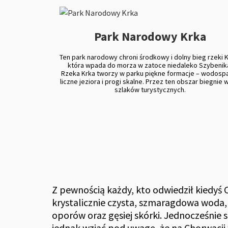
Park Narodowy Krka
Ten park narodowy chroni środkowy i dolny bieg rzeki K
która wpada do morza w zatoce niedaleko Szybenik
Rzeka Krka tworzy w parku piękne formacje – wodosp
liczne jeziora i progi skalne. Przez ten obszar biegnie 
szlaków turystycznych.
Z pewnością każdy, kto odwiedził kiedyś
krystalicznie czysta, szmaragdowa woda,
oporów oraz gęsiej skórki. Jednocześnie 
jednak wziąć pod uwagę, że na Chorwacji