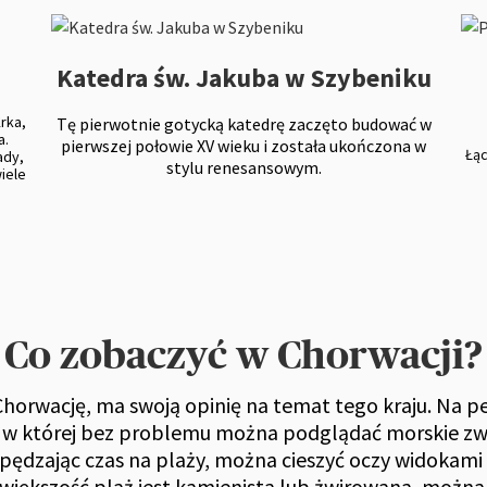
Katedra św. Jakuba w Szybeniku
rka,
Tę pierwotnie gotycką katedrę zaczęto budować w
a.
pierwszej połowie XV wieku i została ukończona w
Łąc
ady,
stylu renesansowym.
wiele
Co zobaczyć w Chorwacji?
 Chorwację, ma swoją opinię na temat tego kraju. Na 
 w której bez problemu można podglądać morskie zwie
spędzając czas na plaży, można cieszyć oczy widokam
 większość plaż jest kamienista lub żwirowana, możn