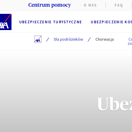
Centrum pomocy
O NAS
FAQ
UBEZPIECZENIE TURYSTYCZNE
UBEZPIECZENIE KO
/
/
Dla podróżników
Chorwacja
C
zo
Ube