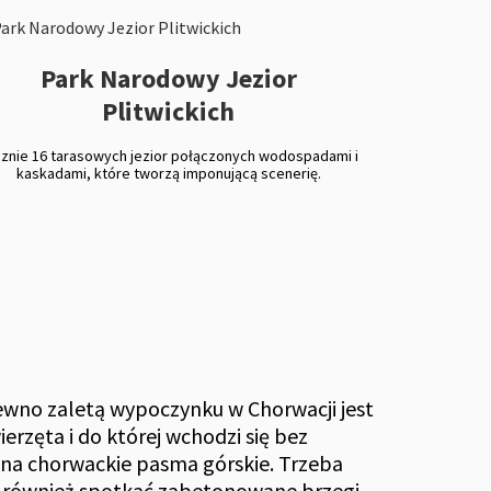
Park Narodowy Jezior
Plitwickich
znie 16 tarasowych jezior połączonych wodospadami i
kaskadami, które tworzą imponującą scenerię.
pewno zaletą wypoczynku w Chorwacji jest
rzęta i do której wchodzi się bez
i na chorwackie pasma górskie. Trzeba
a również spotkać zabetonowane brzegi.