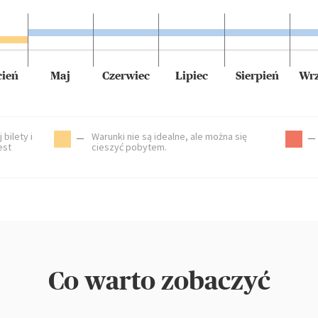
cień
Maj
Czerwiec
Lipiec
Sierpień
Wrz
 bilety i
Warunki nie są idealne, ale można się
est
cieszyć pobytem.
Co warto zobaczyć