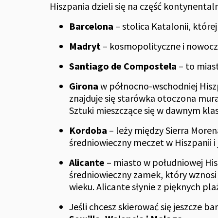
Hiszpania dzieli się na część kontynental
Barcelona
– stolica Katalonii, któr
Madryt
– kosmopolityczne i nowocze
Santiago de Compostela
– to mias
Girona
w północno-wschodniej Hisz
znajduje się starówka otoczona mur
Sztuki mieszczące się w dawnym klas
Kordoba
– leży między Sierra More
średniowieczny meczet w Hiszpanii i
Alicante
– miasto w południowej His
średniowieczny zamek, który wznosi 
wieku. Alicante słynie z pięknych pla
Jeśli chcesz skierować się jeszcze ba