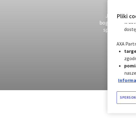
cookie w 
cookie:
natyc
Jest wiele po
Pliki c
w dow
bogata kultura,
spakujesz wali
dostę
oraz
AXA Partn
targe
zgodn
pomi
nasze
Informac
SPERSON