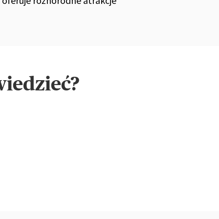
i oferuje różnorodne atrakcje
wiedzieć?