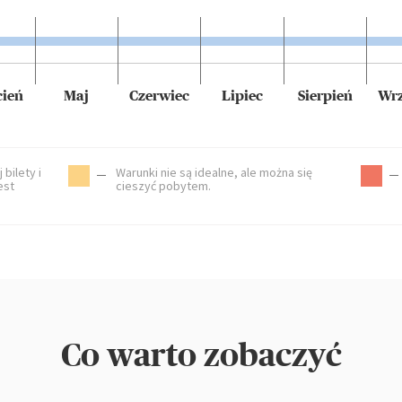
cień
Maj
Czerwiec
Lipiec
Sierpień
Wrz
 bilety i
Warunki nie są idealne, ale można się
est
cieszyć pobytem.
Co warto zobaczyć