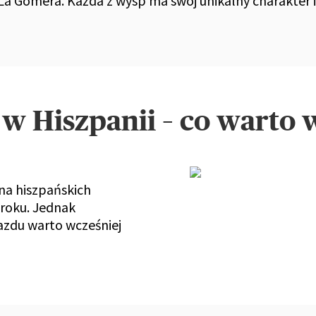
 La Gomera. Każda z wysp ma swój unikalny charakter 
w Hiszpanii – co warto 
na hiszpańskich
 roku. Jednak
azdu warto wcześniej