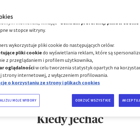
zależności od ich kategorii za pośrednictwem Centrum preferencj
hmiast, klikając "
Spersonalizuj moje wybory
" poniżej; lub
wodów, dla których warto pojechać na wakacje do Hiszpanii:
ookies
olnym momencie, klikając "
Centrum preferencji plików cookie
 fantastyczne krajobrazy, słoneczna pogoda i imprezy do ra
zkę, sprawdź, jak długa podróż Cię czeka, jakie dokumenty 
pne w stopce witryny.
 dlaczego warto wykupić ubezpieczenie turystyczne do Hiszp
ers wykorzystuje pliki cookie do następujących celów:
tujące pliki cookie
do wyświetlania reklam, które są spersonali
ie z przeglądaniem i profilem użytkownika,
KUP UBEZPIECZENIE TURYSTYCZNE
ar oglądalności
w celu tworzenia statystyk opartych na korzystan
j strony internetowej, z wyłączeniem profilowania.
je o korzystaniu ze strony i plikach cookies
ALIZUJ MOJE WYBORY
ODRZUĆ WSZYSTKIE
AKCEPTUJ
Kiedy jechać