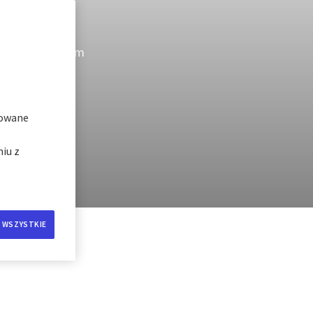
i plików
 piękne plaże,
"
na! Jednak zanim
są Ci potrzebne
anii.
zowane
iu z
 WSZYSTKIE