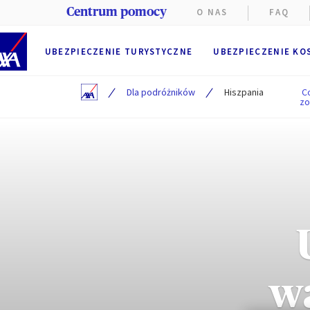
Centrum pomocy
O NAS
FAQ
UBEZPIECZENIE TURYSTYCZNE
UBEZPIECZENIE KO
/
/
Dla podróżników
Hiszpania
C
zo
Na stroni
Funkcjon
przegląd
przez AX
Użytkown
wa
Preferen
Użytkowni