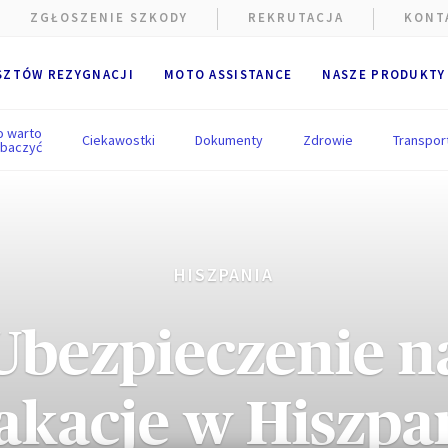
ZGŁOSZENIE SZKODY
REKRUTACJA
KONT
SZTÓW REZYGNACJI
MOTO ASSISTANCE
NASZE PRODUKTY
o warto
Ciekawostki
Dokumenty
Zdrowie
Transpor
baczyć
e wykorzystywane są pliki cookie.
HISZPANIA
alne i techniczne pliki cookie
(ściśle niezbędne) są umieszczan
ania strony internetowej. Opcjonalne pliki cookie mogą być umie
Ubezpieczenie n
A Partners lub dostawców zewnętrznych w celach wymienionych po
ik ma możliwość
zaakceptowania
lub
odrzucenia plików cooki
kacje w Hiszpa
cje użytkownika będą przechowywane przez
6
miesięcy.
k może wyrazić zgodę na wszystkie lub tylko niektóre opcjonalne