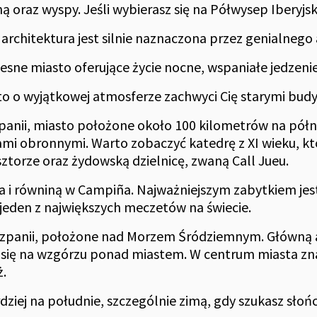
ną oraz wyspy. Jeśli wybierasz się na Półwysep Iberyjs
ej architektura jest silnie naznaczona przez genialneg
sne miasto oferujące życie nocne, wspaniałe jedzenie
to o wyjątkowej atmosferze zachwyci Cię starymi budy
panii, miasto położone około 100 kilometrów na pół
ami obronnymi. Warto zobaczyć katedrę z XI wieku, k
ztorze oraz żydowską dzielnicę, zwaną Call Jueu.
na i równiną w Campiña. Najważniejszym zabytkiem je
 jeden z największych meczetów na świecie.
zpanii, położone nad Morzem Śródziemnym. Główną atr
się na wzgórzu ponad miastem. W centrum miasta znajd
ż.
rdziej na południe, szczególnie zimą, gdy szukasz słoń