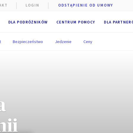
AKT
LOGIN
ODSTĄPIENIE OD UMOWY
DLA PODRÓŻNIKÓW
CENTRUM POMOCY
DLA PARTNER
t
Bezpieczeństwo
Jedzenie
Ceny
e podczas
szczane
a
niżej.
e
.
nii
 pliki