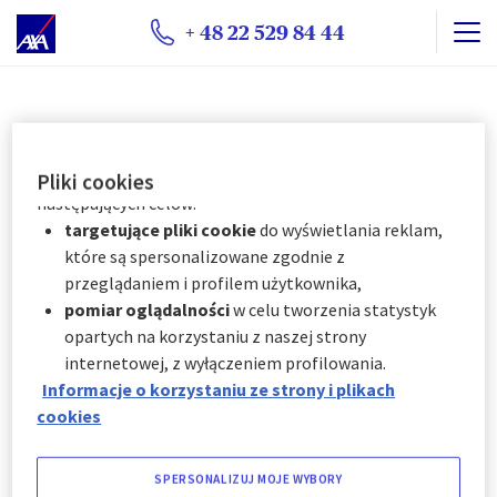
natychmiast, klikając "
Spersonalizuj moje
+ 48 22 529 84 44
wybory
" poniżej; lub
w dowolnym momencie, klikając "
Centrum
preferencji plików cookie
" dostępne w stopce
witryny.
AXA Partners wykorzystuje pliki cookie do
Pliki cookies
następujących celów:
targetujące pliki cookie
do wyświetlania reklam,
które są spersonalizowane zgodnie z
przeglądaniem i profilem użytkownika,
pomiar oglądalności
w celu tworzenia statystyk
opartych na korzystaniu z naszej strony
internetowej, z wyłączeniem profilowania.
Informacje o korzystaniu ze strony i plikach
cookies
SPERSONALIZUJ MOJE WYBORY