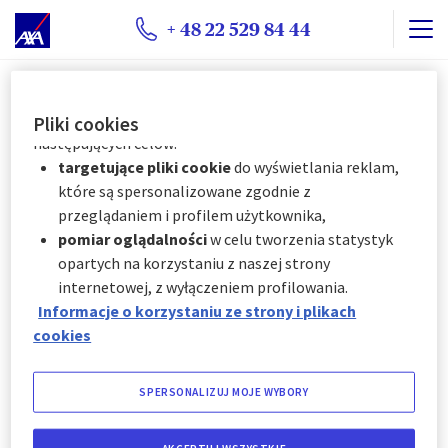
w dowolnym momencie, klikając "
Centrum
+ 48 22 529 84 44
preferencji plików cookie
" dostępne w stopce
witryny.
AXA Partners wykorzystuje pliki cookie do
Pliki cookies
następujących celów:
targetujące pliki cookie
do wyświetlania reklam,
które są spersonalizowane zgodnie z
przeglądaniem i profilem użytkownika,
pomiar oglądalności
w celu tworzenia statystyk
opartych na korzystaniu z naszej strony
Ta karta cyfrowa
internetowej, z wyłączeniem profilowania.
Informacje o korzystaniu ze strony i plikach
nie jest już
cookies
dostępna.
SPERSONALIZUJ MOJE WYBORY