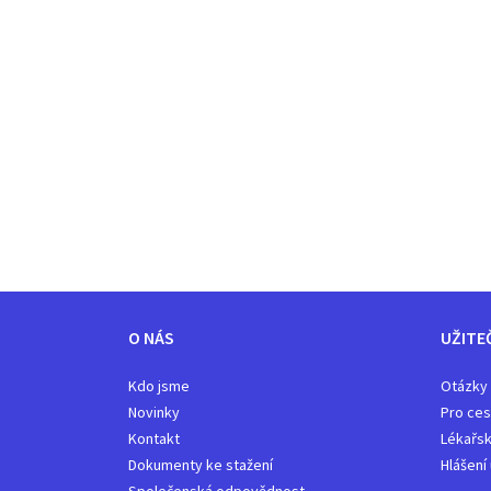
O NÁS
UŽITE
Kdo jsme
Otázky
Novinky
Pro ces
Kontakt
Lékařsk
Dokumenty ke stažení
Hlášení