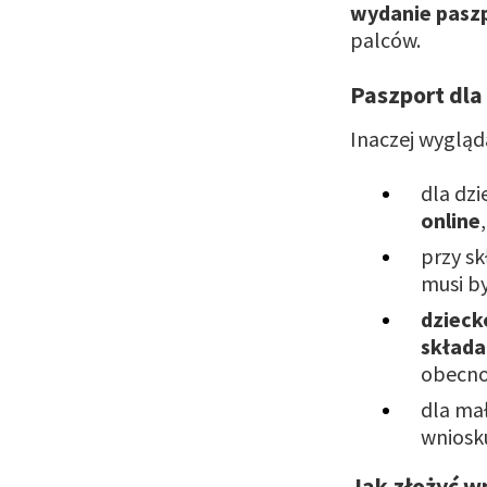
wydanie paszp
palców.
Paszport dla
Inaczej wygląd
dla dzi
online
przy sk
musi by
dzieck
składa
obecnoś
dla mał
wniosku
Jak złożyć w