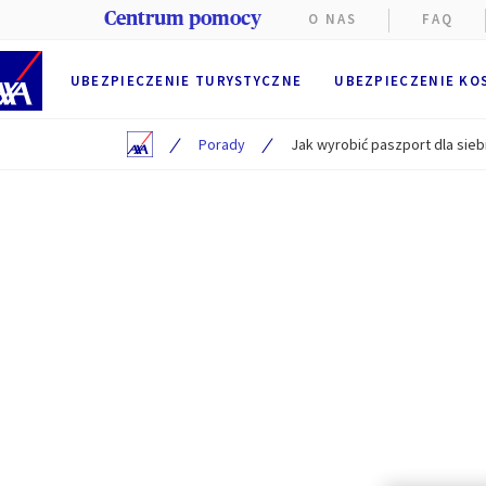
Centrum pomocy
O NAS
FAQ
UBEZPIECZENIE TURYSTYCZNE
UBEZPIECZENIE KO
/
/
Porady
Jak wyrobić paszport dla sieb
Na stroni
Funkcjon
przegląd
przez AX
Użytkown
Preferen
Użytkowni