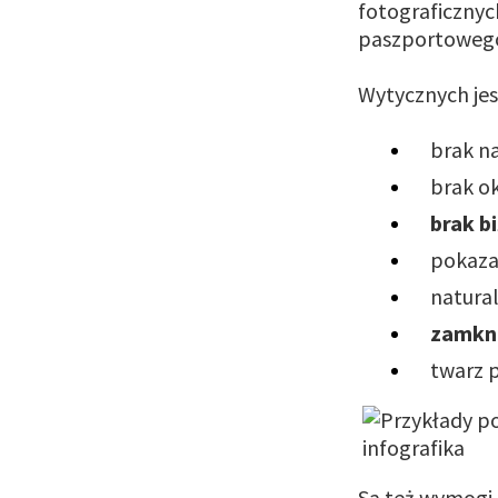
fotograficznyc
paszportoweg
Wytycznych jest
brak n
brak o
brak bi
pokazan
natura
zamkni
twarz 
Są też wymogi z