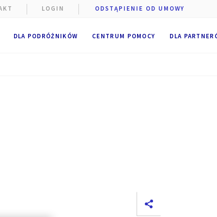
AKT
LOGIN
ODSTĄPIENIE OD UMOWY
DLA PODRÓŻNIKÓW
CENTRUM POMOCY
DLA PARTNER
e podczas
szczane
niżej.
e
.
 pliki