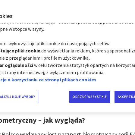
zależności od ich kategorii za pośrednictwem Centrum preferencj
hmiast, klikając "
Spersonalizuj moje wybory
" poniżej; lub
ookies
obić paszport dla si
olnym momencie, klikając "
Centrum preferencji plików cookie
pne w stopce witryny.
a? Procedura krok p
ers wykorzystuje pliki cookie do następujących celów:
tujące pliki cookie
do wyświetlania reklam, które są spersonali
ie z przeglądaniem i profilem użytkownika,
ar oglądalności
w celu tworzenia statystyk opartych na korzystan
j strony internetowej, z wyłączeniem profilowania.
 Europejskiej i strefy Schengen można się poruszać tyl
je o korzystaniu ze strony i plikach cookies
ak do dalszych podróży zagranicznych potrzebny jest p
niezbędny np. podczas wyjazdu do Egiptu lub USA. Wyro
je trochę czasu i najczęściej wymaga osobistej wizyty
ALIZUJ MOJE WYBORY
ODRZUĆ WSZYSTKIE
AKCEPTUJ
prawdź, jak uzyskać paszport i ile to kosztuje.
ometryczny – jak wygląda?
 Polsce wydawany jest paszport biometryczny serii EA.