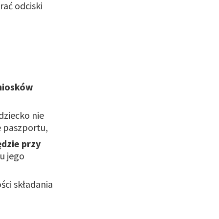
rać odciski
wniosków
dziecko nie
e paszportu,
ędzie przy
u jego
ści składania