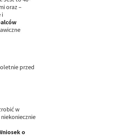
mi oraz –
 i
 palców
kawiczne
noletnie przed
zrobić w
niekoniecznie
Wniosek o