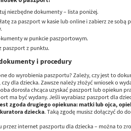
uj niezbędne dokumenty – lista poniżej.
łatę za paszport w kasie lub online i zabierz ze sobą
y.
okumenty w punkcie paszportowym.
z paszport z punktu.
okumenty i procedury
bne do wyrobienia paszportu? Zależy, czy jest to dok
, czy dla dziecka. Zawsze należy złożyć wniosek o wyd
oba dorosła chcąca uzyskać paszport lub opiekun pr
rt ma być wydany. Jeśli wyrabiasz paszport dla dziec
est zgoda drugiego opiekuna: matki lub ojca, opi
kuratora dziecka
. Taką zgodę musisz dołączyć do 
 przez internet paszportu dla dziecka – można to zrobi