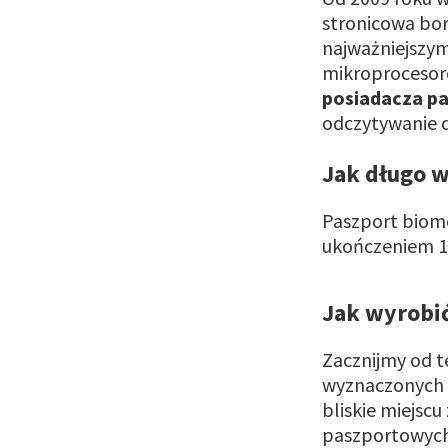
stronicowa bor
najważniejszym
mikroprocesor
posiadacza p
odczytywanie d
Jak długo w
Paszport biom
ukończeniem 12
Jak wyrobić
Zacznijmy od t
wyznaczonych 
bliskie miejsc
paszportowych