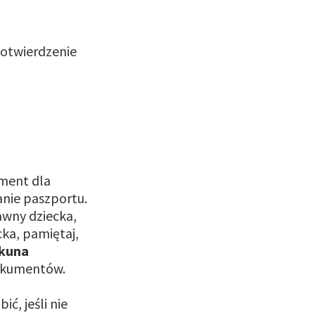
 potwierdzenie
ument dla
anie paszportu.
awny dziecka,
ka, pamiętaj,
ekuna
dokumentów.
ć, jeśli nie