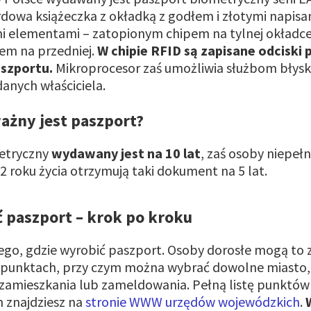
dowa książeczka z okładką z godłem i złotymi napisa
i elementami – zatopionym chipem na tylnej okładce
em na przedniej.
W chipie RFID są zapisane odciski
aszportu.
Mikroprocesor zaś umożliwia służbom błys
anych właściciela.
ażny jest paszport?
etryczny
wydawany jest na 10 lat
, zaś osoby niepeł
 roku życia otrzymują taki dokument na 5 lat.
 paszport – krok po kroku
ego, gdzie wyrobić paszport. Osoby dorosłe mogą to 
punktach, przy czym można wybrać dowolne miasto, 
u zamieszkania lub zameldowania. Pełną listę punktów
 znajdziesz na
stronie WWW urzędów wojewódzkich
.