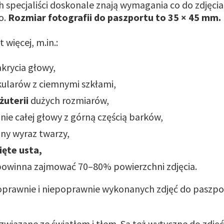
h specjaliści doskonale znają wymagania co do zdjęcia
o.
Rozmiar fotografii do paszportu to 35 × 45 mm.
 więcej, m.in.:
akrycia głowy,
kularów z ciemnymi szkłami,
żuterii
dużych rozmiarów,
ie całej głowy z górną częścią barków,
lny wyraz twarzy,
ęte usta,
powinna zajmować 70–80% powierzchni zdjęcia.
wiązane ze światłem i tłem. Są też wytyczne do zdjęć 