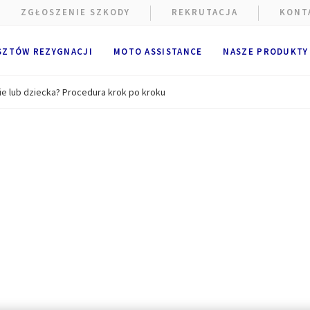
ZGŁOSZENIE SZKODY
REKRUTACJA
KONT
SZTÓW REZYGNACJI
MOTO ASSISTANCE
NASZE PRODUKTY
ie lub dziecka? Procedura krok po kroku
e wykorzystywane są pliki cookie.
alne i techniczne pliki cookie
(ściśle niezbędne) są umieszczan
ania strony internetowej. Opcjonalne pliki cookie mogą być umie
A Partners lub dostawców zewnętrznych w celach wymienionych po
ik ma możliwość
zaakceptowania
lub
odrzucenia plików cooki
cje użytkownika będą przechowywane przez
6
miesięcy.
k może wyrazić zgodę na wszystkie lub tylko niektóre opcjonalne