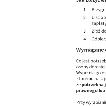
Przygot
Uiść op
zapłat
Złóż d
Odbier
Wymagane d
Co jest potrze
osoby dorosłej
Wypełnia go os
któremu paszpo
że
potrzebna j
prawnego lub 
Przy wyrabianiu