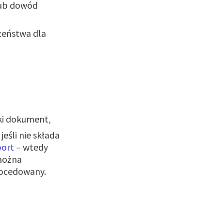
lub dowód
żeństwa dla
aki dokument,
eśli nie składa
port
– wtedy
można
procedowany.