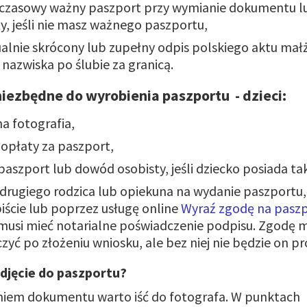
czasowy ważny paszport przy wymianie dokumentu 
y, jeśli nie masz ważnego paszportu,
alnie skrócony lub zupełny odpis polskiego aktu mał
nazwiska po ślubie za granicą.
ezbędne do wyrobienia paszportu - dzieci:
a fotografia,
opłaty za paszport,
aszport lub dowód osobisty, jeśli dziecko posiada t
rugiego rodzica lub opiekuna na wydanie paszportu, j
biście lub poprzez usługę online
Wyraź zgodę na pasz
musi mieć notarialne poświadczenie podpisu. Zgodę 
zyć po złożeniu wniosku, ale bez niej nie będzie on 
djęcie do paszportu?
niem dokumentu warto iść do fotografa. W punktach