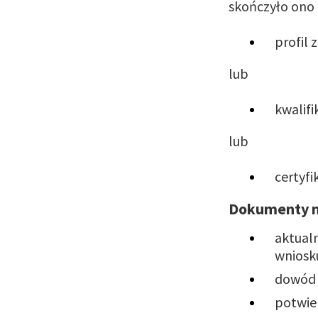
skończyło ono 1
profil 
lub
kwalif
lub
certyfi
Dokumenty ni
aktualn
wniosk
dowód 
potwier