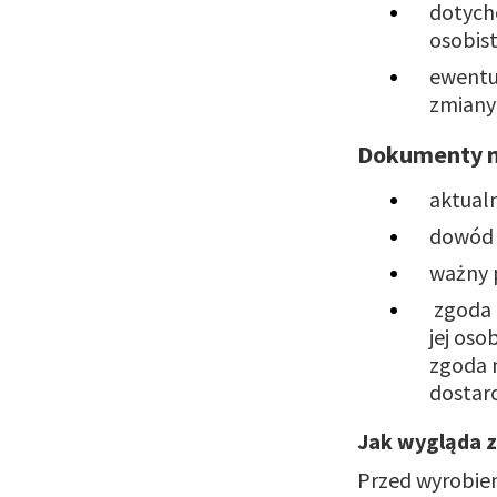
dotych
osobist
ewentu
zmiany 
Dokumenty ni
aktualn
dowód 
ważny p
zgoda d
jej oso
zgoda 
dostarc
Jak wygląda z
Przed wyrobie