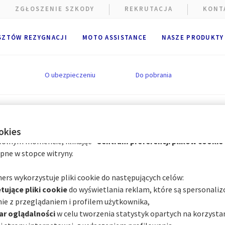
e wykorzystywane są pliki cookie.
ZGŁOSZENIE SZKODY
REKRUTACJA
KONT
alne i techniczne pliki cookie
(ściśle niezbędne) są umieszczan
SZTÓW REZYGNACJI
MOTO ASSISTANCE
NASZE PRODUKTY
ania strony internetowej. Opcjonalne pliki cookie mogą być umie
A Partners lub dostawców zewnętrznych w celach wymienionych po
ik ma możliwość
zaakceptowania
lub
odrzucenia plików cooki
O ubezpieczeniu
Do pobrania
cje użytkownika będą przechowywane przez
6
miesięcy.
k może wyrazić zgodę na wszystkie lub tylko niektóre opcjonalne
zależności od ich kategorii za pośrednictwem Centrum preferencj
ieczenie zdrowotne Me
hmiast, klikając "
Spersonalizuj moje wybory
" poniżej; lub
ookies
olnym momencie, klikając "
Centrum preferencji plików cookie
pne w stopce witryny.
ediPlan
ers wykorzystuje pliki cookie do następujących celów:
tujące pliki cookie
do wyświetlania reklam, które są spersonali
w szybszym
ie z przeglądaniem i profilem użytkownika,
chroni Cię przed
ar oglądalności
w celu tworzenia statystyk opartych na korzystan