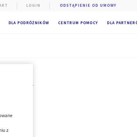
AKT
LOGIN
ODSTĄPIENIE OD UMOWY
e podczas
DLA PODRÓŻNIKÓW
CENTRUM POMOCY
DLA PARTNER
szczane
niżej.
e
.
 pliki
i plików
diPlan
"
zowane
iu z