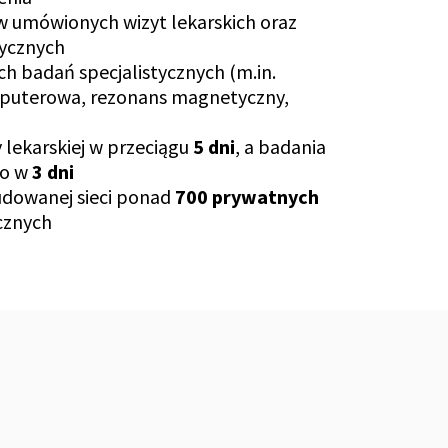
w umówionych wizyt lekarskich oraz
tycznych
h badań specjalistycznych (m.in.
puterowa, rezonans magnetyczny,
y lekarskiej w przeciągu
5 dni
, a badania
go w
3 dni
dowanej sieci ponad
700 prywatnych
cznych