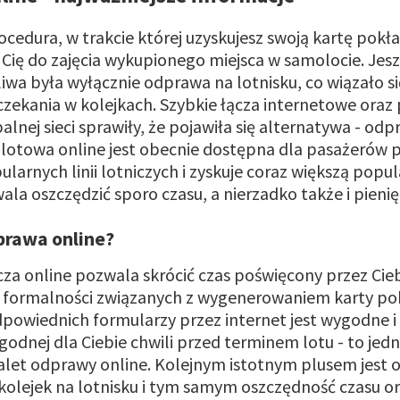
cedura, w trakcie której uzyskujesz swoją kartę pokł
Cię do zajęcia wykupionego miejsca w samolocie. Jes
wa była wyłącznie odprawa na lotnisku, co wiązało si
czekania w kolejkach. Szybkie łącza internetowe ora
lnej sieci sprawiły, że pojawiła się alternatywa - odp
otowa online jest obecnie dostępna dla pasażerów p
larnych linii lotniczych i zyskuje coraz większą popu
la oszczędzić sporo czasu, a nierzadko także i pieni
dprawa online?
za online pozwala skrócić czas poświęcony przez Cieb
e formalności związanych z wygenerowaniem karty po
powiednich formularzy przez internet jest wygodne i
godnej dla Ciebie chwili przed terminem lotu - to jedn
alet odprawy online. Kolejnym istotnym plusem jest 
olejek na lotnisku i tym samym oszczędność czasu or