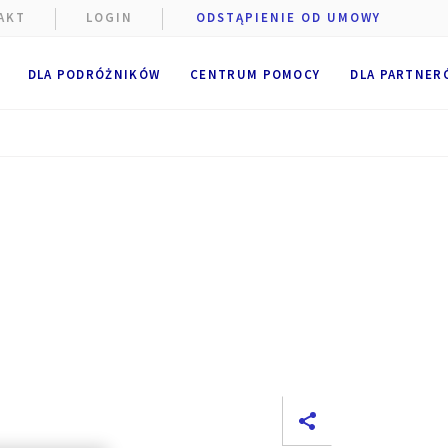
AKT
LOGIN
ODSTĄPIENIE OD UMOWY
DLA PODRÓŻNIKÓW
CENTRUM POMOCY
DLA PARTNER
e podczas
szczane
niżej.
e
.
 pliki