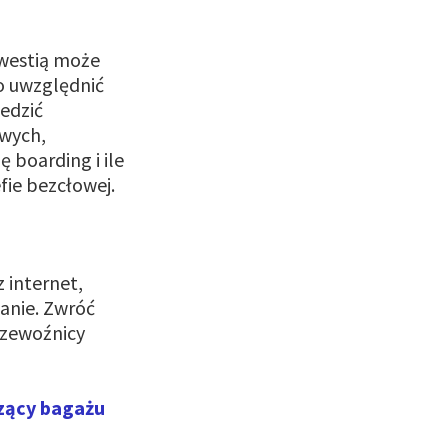
kwestią może
to uwzględnić
ledzić
owych,
 boarding i ile
fie bezcłowej.
 internet,
anie. Zwróć
rzewoźnicy
zący bagażu