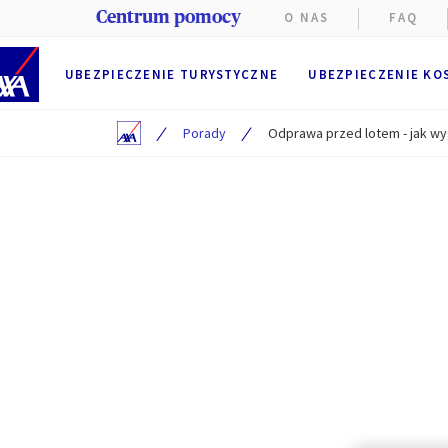
Centrum pomocy
O NAS
FAQ
UBEZPIECZENIE TURYSTYCZNE
UBEZPIECZENIE KO
/
/
Porady
Odprawa przed lotem - jak wy
Na stroni
Funkcjon
przegląd
przez AX
Użytkown
Preferen
Użytkowni