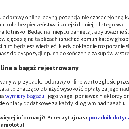
.
 odprawy online jedyną potencjalnie czasochłonną 
ontrola bezpieczeństwa i kolejki do niej, dlatego war
na lotnisko. Będąc na miejscu pamiętaj, aby uważnie ś
awiające się na tablicach i słuchać komunikatów głos
 nim będziesz wiedzieć, kiedy dokładnie rozpocznie się
masz do dyspozycji np. na dokończenie zakupów w stre
ine a bagaż rejestrowany
wany w przypadku odprawy online warto zgłosić przez
la to znacząco obniżyć wysokość opłaty za jego nad
na
wymiary bagażu
i jego wagę, ponieważ niektórzy p
kie opłaty dodatkowe za każdy kilogram nadbagażu.
więcej informacji? Przeczytaj nasz
poradnik dotyc
 samolotu!