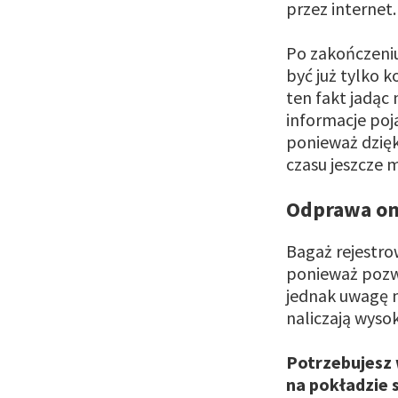
przez internet
Po zakończeniu
być już tylko k
ten fakt jadąc 
informacje poj
ponieważ dzięki
czasu jeszcze 
Odprawa onl
Bagaż rejestro
ponieważ pozwa
jednak uwagę 
naliczają wyso
Potrzebujesz 
na pokładzie