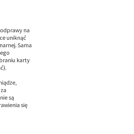
 odprawy na
ce uniknąć
onarnej. Sama
wego
braniu karty
ć).
niądze,
 za
nie są
awienia się