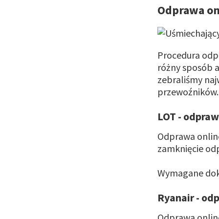
Odprawa on
Procedura odpr
różny sposób a
zebraliśmy naj
przewoźników
LOT - odpraw
Odprawa onlin
zamknięcie od
Wymagane dokum
Ryanair - od
Odprawa online