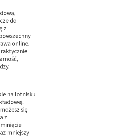
adową,
zcze do
ę z
z powszechny
rawa online.
raktycznie
larność,
ędzy.
ie na lotnisku
kładowej.
 możesz się
a z
ominięcie
az mniejszy