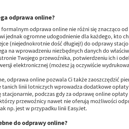
ega odprawa online?
formalnym odprawa online nie różni się znacząco od
owi jednak ogromne udogodnienie dla każdego, kto ch
ejce (niejednokrotnie dość długiej!) do odprawy stacj
ega na wprowadzeniu niezbędnych danych do właści
stronie Twojego przewoźnika, potwierdzeniu ich i ode
ersji elektronicznej (możesz ją oczywiście wydrukowa
e, odprawa online pozwala Ci także zaoszczędzić pie
 tanich linii lotniczych wprowadza dodatkowe opłaty
ę stacjonarnie, podczas gdy za odprawę online opłaty 
którzy przewoźnicy nawet nie oferują możliwości odpr
tak np. jest w przypadku linii EasyJet.
zebne do odprawy online?