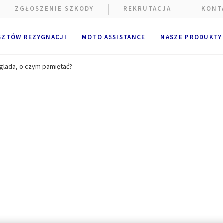
ZGŁOSZENIE SZKODY
REKRUTACJA
KONT
SZTÓW REZYGNACJI
MOTO ASSISTANCE
NASZE PRODUKTY
gląda, o czym pamiętać?
e wykorzystywane są pliki cookie.
alne i techniczne pliki cookie
(ściśle niezbędne) są umieszczan
ania strony internetowej. Opcjonalne pliki cookie mogą być umie
A Partners lub dostawców zewnętrznych w celach wymienionych po
ik ma możliwość
zaakceptowania
lub
odrzucenia plików cooki
cje użytkownika będą przechowywane przez
6
miesięcy.
k może wyrazić zgodę na wszystkie lub tylko niektóre opcjonalne