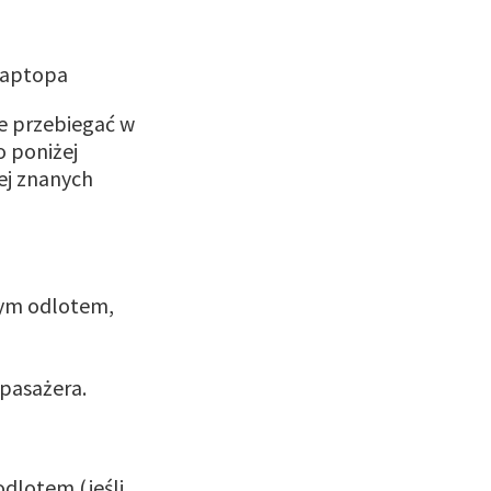
e przebiegać w
o poniżej
ej znanych
nym odlotem,
 pasażera.
dlotem (jeśli