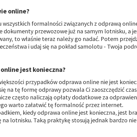
ie online?
 wszystkich formalności związanych z odprawą onlin
e dokumenty przewozowe już na samym lotnisku, a jeś
wany, to właśnie teraz należy go nadać. Potem przejd
eczeństwa i udaj się na pokład samolotu - Twoja po
!
online jest konieczna?
iększości przypadków odprawa online nie jest koniec
ię na tę formę odprawy pozwala Ci zaoszczędzić czas 
tnicze często naliczają opłaty dodatkowe za odprawieni
tego warto załatwić tę formalność przez internet.
dkiem, kiedy odprawa online jest konieczna, jest br
 na lotnisku. Taką praktykę stosują jednak bardzo niel