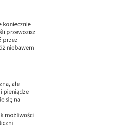
e koniecznie
li przewozisz
ź przez
dróż niebawem
zna, ale
i pieniądze
e się na
ak możliwości
iczni