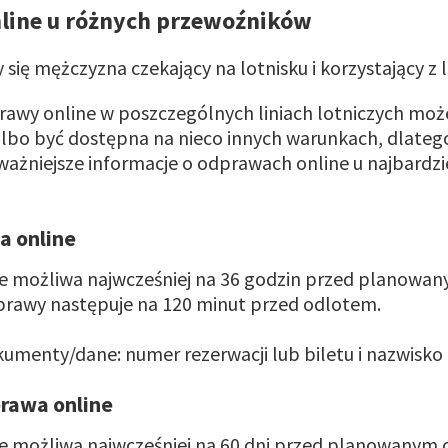
line u różnych przewoźników
awy online w poszczególnych liniach lotniczych moż
lbo być dostępna na nieco innych warunkach, dlateg
ważniejsze informacje o odprawach online u najbardzi
.
a online
e możliwa najwcześniej na 36 godzin przed planowa
prawy następuje na 120 minut przed odlotem.
enty/dane: numer rezerwacji lub biletu i nazwisko
prawa online
 możliwa najwcześniej na 60 dni przed planowanym o