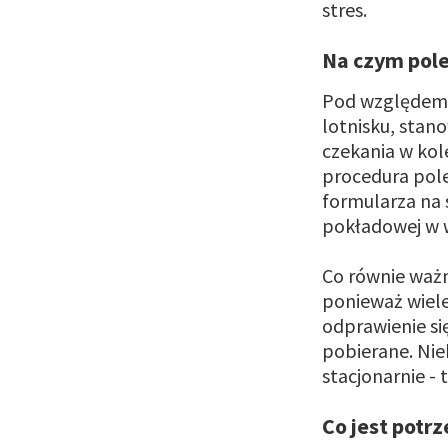
stres.
Na czym pol
Pod względem 
lotnisku, stan
czekania w kol
procedura pol
formularza na 
pokładowej w w
Co równie ważn
ponieważ wiele
odprawienie si
pobierane. Nie
stacjonarnie - 
Co jest potr