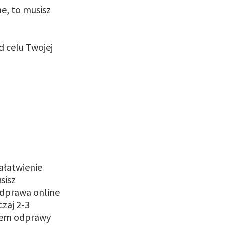
e, to musisz
 celu Twojej
ałatwienie
sisz
odprawa online
zaj 2-3
niem odprawy