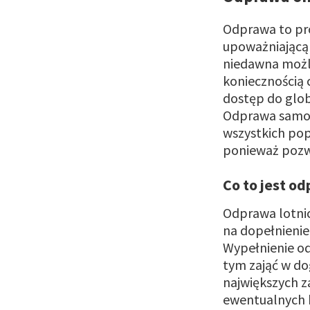
Odprawa to pro
upoważniającą 
niedawna możli
koniecznością 
dostęp do globa
Odprawa samol
wszystkich popu
ponieważ pozwa
Co to jest o
Odprawa lotnic
na dopełnieni
Wypełnienie od
tym zająć w do
największych z
ewentualnych k