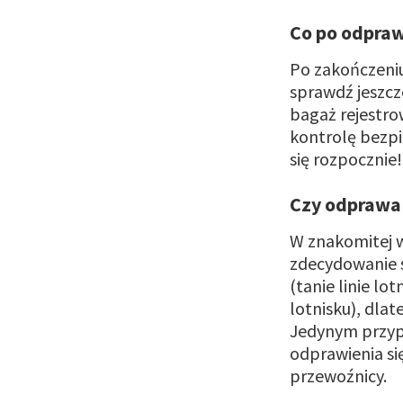
Co po odpraw
Po zakończeniu
sprawdź jeszcz
bagaż rejestro
kontrolę bezpi
się rozpocznie
Czy odprawa 
W znakomitej w
zdecydowanie s
(tanie linie lo
lotnisku), dla
Jedynym przypa
odprawienia się
przewoźnicy.