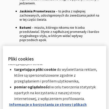
jedzeniem.
niektóre opcjonalne pliki cookie w zależności od ich
kategorii za pośrednictwem Centrum preferencji
Jaskinia Prometeusza
– to jedna z najlepiej
zachowanych, udostępnionych do zwiedzania jaskiń na
plików cookie:
w tej części świata.
natychmiast, klikając "
Spersonalizuj moje
Batumi
– miasto, którego nikomu nie trzeba
wybory
" poniżej; lub
przedstawiać. Słynie z najdłuższej promenady i bardzo
w dowolnym momencie, klikając "
Centrum
oryginalnego stylu, w którym widać wpływy
preferencji plików cookie
" dostępne w stopce
poprzednich epok.
witryny.
Mccheta
– pierwsza stolica Gruzji, a zarazem jeden z
najistotniejszych punktów na sakralnej mapie kraju. To
tu znajduje się piękny klasztor, który z pewnością
AXA Partners wykorzystuje pliki cookie do
Pliki cookies
oczaruje nawet osoby unikające podobnych atrakcji.
następujących celów:
Borjomi
– to mała miejscowość uzdrowiskowa.
targetujące pliki cookie
do wyświetlania reklam,
Właśnie tu znajdują się źródła jednej z najsłynniejszych
które są spersonalizowane zgodnie z
wód mineralnych na świecie. Przypisuje się jej wiele
przeglądaniem i profilem użytkownika,
prozdrowotnych cech.
pomiar oglądalności
w celu tworzenia statystyk
Kiedy lecieć do Gruzji?
opartych na korzystaniu z naszej strony
Gruzja leży na pograniczu Europy i Azji u wybrzeży Morza
internetowej, z wyłączeniem profilowania.
Czarnego na tzw. Zakaukaziu. Góry sąsiadujące z morzem
Informacje o korzystaniu ze strony i plikach
sprawiają, że najlepszym okresem na wycieczkę do Gruzji