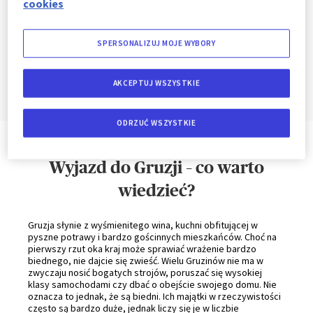
cookies
jest czas od wiosny do jesieni. Zimą, szczególnie w głębi
kraju, temperatury spadają poniżej 0oC, temperatura bywa
mroźna i deszczowa. W wyższych partiach już późną jesienią
zdarzają się dość intensywne opady śniegu. Lato jest za to
SPERSONALIZUJ MOJE WYBORY
bardzo gorące. Idealne na wypoczynek na plaży. Jeśli jednak
nastawiacie się na zwiedzanie, przylećcie do Gruzji wiosną
bądź we wrześniu.
AKCEPTUJ WSZYSTKIE
ODRZUĆ WSZYSTKIE
Wyjazd do Gruzji – co warto
wiedzieć?
Gruzja słynie z wyśmienitego wina, kuchni obfitującej w
pyszne potrawy i bardzo gościnnych mieszkańców. Choć na
pierwszy rzut oka kraj może sprawiać wrażenie bardzo
biednego, nie dajcie się zwieść. Wielu Gruzinów nie ma w
zwyczaju nosić bogatych strojów, poruszać się wysokiej
klasy samochodami czy dbać o obejście swojego domu. Nie
oznacza to jednak, że są biedni. Ich majątki w rzeczywistości
często są bardzo duże, jednak liczy się je w liczbie