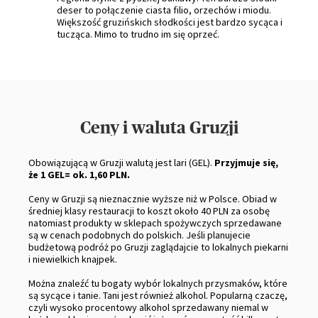
deser to połączenie ciasta filio, orzechów i miodu.
Większość gruzińskich słodkości jest bardzo sycąca i
tucząca. Mimo to trudno im się oprzeć.
Ceny i waluta Gruzji
Obowiązującą w Gruzji walutą jest lari (GEL).
Przyjmuje się,
że 1 GEL= ok. 1,60 PLN.
Ceny w Gruzji są nieznacznie wyższe niż w Polsce. Obiad w
średniej klasy restauracji to koszt około 40 PLN za osobę
natomiast produkty w sklepach spożywczych sprzedawane
są w cenach podobnych do polskich. Jeśli planujecie
budżetową podróż po Gruzji zaglądajcie to lokalnych piekarni
i niewielkich knajpek.
Można znaleźć tu bogaty wybór lokalnych przysmaków, które
są sycące i tanie. Tani jest również alkohol. Popularną czaczę,
czyli wysoko procentowy alkohol sprzedawany niemal w