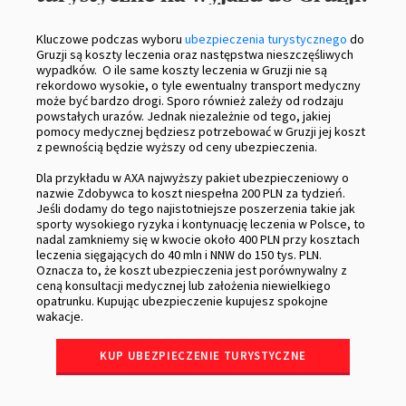
Kluczowe podczas wyboru
ubezpieczenia turystycznego
do
Gruzji są koszty leczenia oraz następstwa nieszczęśliwych
wypadków. O ile same koszty leczenia w Gruzji nie są
rekordowo wysokie, o tyle ewentualny transport medyczny
może być bardzo drogi. Sporo również zależy od rodzaju
powstałych urazów. Jednak niezależnie od tego, jakiej
pomocy medycznej będziesz potrzebować w Gruzji jej koszt
z pewnością będzie wyższy od ceny ubezpieczenia.
Dla przykładu w AXA najwyższy pakiet ubezpieczeniowy o
nazwie Zdobywca to koszt niespełna 200 PLN za tydzień.
Jeśli dodamy do tego najistotniejsze poszerzenia takie jak
sporty wysokiego ryzyka i kontynuację leczenia w Polsce, to
nadal zamkniemy się w kwocie około 400 PLN przy kosztach
leczenia sięgających do 40 mln i NNW do 150 tys. PLN.
Oznacza to, że koszt ubezpieczenia jest porównywalny z
ceną konsultacji medycznej lub założenia niewielkiego
opatrunku. Kupując ubezpieczenie kupujesz spokojne
wakacje.
KUP UBEZPIECZENIE TURYSTYCZNE