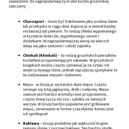
zawiedzeni. Do najpopularniejszych dań kuchni gruzińskiej
zaliczamy:
Chaczapuri
– może być traktowane jako osobne danie
lub przekąska w ciągu dnia. Kupicie je w niemal każdej
restauracji lub piekarni. To rodzaj chleba wypiekanego
w kształcie łódeczki, wypełnionego serem i
dodatkami. W najpopularniejszej wersji na wierzch
wbija się jajko sadzone i całość zapieka.
Chinkali (Khinkali)
– to rodzaj gruzińskich pierożków
kształtem przypominającym sakiewki. W gruzińskich
knajpkach można często zamawiać je na sztuki. Ich
wnętrza bywają różne, jednak najczęściej spotykane to
te nadziewane mięsem i bulionem.
Mięso - w Gruzji je się bardzo dużo mięsa. Często
serwuje się tutaj jagnięcinę, drób i cielęcinę. Mięso
zawsze jest bardzo aromatycznie przyprawione,
często towarzyszy mu sos i sałatka ze świeżych
warzyw. W Gruzji bardzo popularne jest grillowane
mięso, serwowane w formie szaszłyków. Koniecznie
ich spróbujcie!
Baklawa
– Gruzja podobnie jak większość krajów
regionu słynie z pysznej baklawy. Ten bardzo słodki