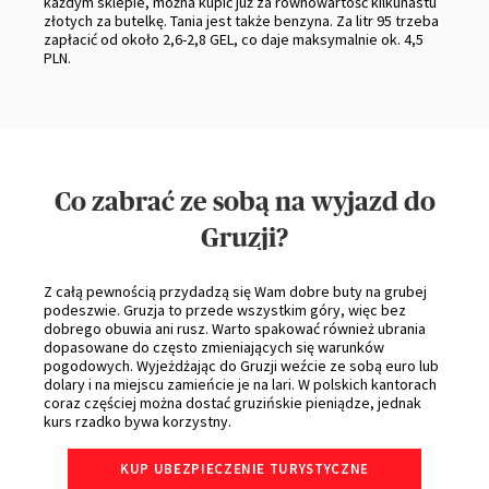
każdym sklepie, można kupić już za równowartość kilkunastu
złotych za butelkę. Tania jest także benzyna. Za litr 95 trzeba
zapłacić od około 2,6-2,8 GEL, co daje maksymalnie ok. 4,5
PLN.
Co zabrać ze sobą na wyjazd do
Gruzji?
Z całą pewnością przydadzą się Wam dobre buty na grubej
podeszwie. Gruzja to przede wszystkim góry, więc bez
dobrego obuwia ani rusz. Warto spakować również ubrania
dopasowane do często zmieniających się warunków
pogodowych. Wyjeżdżając do Gruzji weźcie ze sobą euro lub
dolary i na miejscu zamieńcie je na lari. W polskich kantorach
coraz częściej można dostać gruzińskie pieniądze, jednak
kurs rzadko bywa korzystny.
KUP UBEZPIECZENIE TURYSTYCZNE