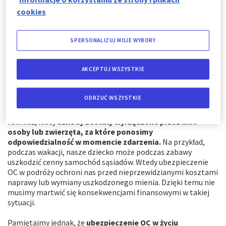
Przede wszystkim, ubezpieczenie OC w podróży chroni nas
przed ewentualnymi sytuacjami, w których moglibyśmy
cookies
wyrządzić szkodę osobom trzecim. Zasadniczo
ubezpieczenie to
obejmuje odpowiedzialność cywilną w
życiu prywatnym, gdy jesteśmy w trakcie wyjazdu.
Innymi
SPERSONALIZUJ MOJE WYBORY
słowy, jeśli doszłoby do niezamierzonego działania z naszej
strony, które spowodowałoby szkodę osobową lub rzeczową
AKCEPTUJ WSZYSTKIE
innej osobie, wtedy ubezpieczenie OC pokryje koszty
naprawy tej szkody, zgodnie z przepisami obowiązującego
prawa.
ODRZUĆ WSZYSTKIE
Warto podkreślić, że ubezpieczenie OC w podróży chroni nas
również, kiedy
szkody zostały wyrządzone przez inne
osoby lub zwierzęta, za które ponosimy
odpowiedzialność w momencie zdarzenia.
Na przykład,
podczas wakacji, nasze dziecko może podczas zabawy
uszkodzić cenny samochód sąsiadów. Wtedy ubezpieczenie
OC w podróży ochroni nas przed nieprzewidzianymi kosztami
naprawy lub wymiany uszkodzonego mienia. Dzięki temu nie
musimy martwić się konsekwencjami finansowymi w takiej
sytuacji.
Pamiętajmy jednak, że
ubezpieczenie OC w życiu