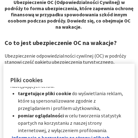
Ubezpieczenie OC (Odpowiedzialności Cywilnej) w
Użytkownik może wyrazić zgodę na wszystkie lub tylko
podróży to forma ubezpieczenia, które zapewnia ochronę
niektóre opcjonalne pliki cookie w zależności od ich
finansową w przypadku spowodowania szkód innym
kategorii za pośrednictwem Centrum preferencji
osobom podczas podróży. Dowiedz się, co obejmuje OC
plików cookie:
na wakacje.
natychmiast, klikając "
Spersonalizuj moje
wybory
" poniżej; lub
Co to jest ubezpieczenie OC na wakacje?
w dowolnym momencie, klikając "
Centrum
Ubezpieczenie odpowiedzialności cywilnej (OC) w podróży
preferencji plików cookie
" dostępne w stopce
stanowi część pakietu ubezpieczenia turystycznego,
witryny.
zapewniającą ochronę przed zdarzeniami losowymi dla osób
podróżujących i spędzających czas poza granicami swojego
AXA Partners wykorzystuje pliki cookie do
Pliki cookies
kraju. Ogólnie rzecz biorąc,
ubezpieczenie OC na wakacje
następujących celów:
umożliwia pokrycie szkód wyrządzonych osobom trzecim
w wyniku nieszczęśliwych wypadków lub zdarzeń, za
targetujące pliki cookie
do wyświetlania reklam,
które odpowiada ubezpieczony.
które są spersonalizowane zgodnie z
Polisa OC chroni zatem przed finansowymi konsekwencjami
przeglądaniem i profilem użytkownika,
takich wydarzeń.
pomiar oglądalności
w celu tworzenia statystyk
opartych na korzystaniu z naszej strony
Co obejmuje ubezpieczenie OC w podróży?
internetowej, z wyłączeniem profilowania.
Informacje o korzystaniu ze strony i plikach