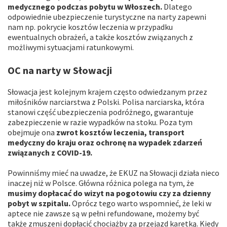
medycznego podczas pobytu w Włoszech.
Dlatego
odpowiednie ubezpieczenie turystyczne na narty zapewni
nam np. pokrycie kosztów leczenia w przypadku
ewentualnych obrażeń, a także kosztów związanych z
możliwymi sytuacjami ratunkowymi.
OC na narty w Słowacji
Słowacja jest kolejnym krajem często odwiedzanym przez
miłośników narciarstwa z Polski. Polisa narciarska, która
stanowi część ubezpieczenia podróżnego, gwarantuje
zabezpieczenie w razie wypadków na stoku. Poza tym
obejmuje ona
zwrot kosztów leczenia, transport
medyczny do kraju oraz ochronę na wypadek zdarzeń
związanych z COVID-19.
Powinniśmy mieć na uwadze, że EKUZ na Słowacji działa nieco
inaczej niż w Polsce. Główna różnica polega na tym, że
musimy dopłacać do wizyt na pogotowiu czy za dzienny
pobyt w szpitalu.
Oprócz tego warto wspomnieć, że leki w
aptece nie zawsze są w pełni refundowane, możemy być
także zmuszeni dopłacić chociażby za przejazd karetką. Kiedy