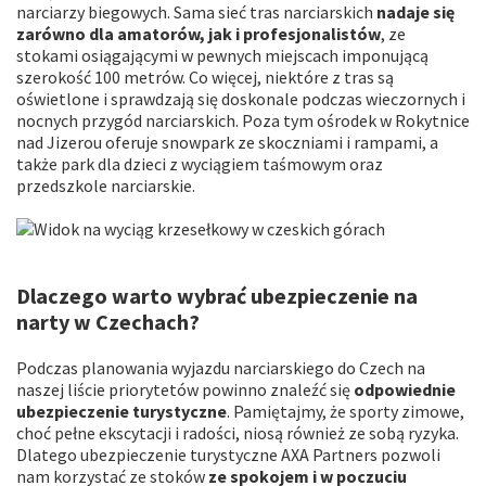
narciarzy biegowych. Sama sieć tras narciarskich
nadaje się
zarówno dla amatorów, jak i profesjonalistów
, ze
stokami osiągającymi w pewnych miejscach imponującą
szerokość 100 metrów. Co więcej, niektóre z tras są
oświetlone i sprawdzają się doskonale podczas wieczornych i
nocnych przygód narciarskich. Poza tym ośrodek w Rokytnice
nad Jizerou oferuje snowpark ze skoczniami i rampami, a
także park dla dzieci z wyciągiem taśmowym oraz
przedszkole narciarskie.
Dlaczego warto wybrać ubezpieczenie na
narty w Czechach?
Podczas planowania wyjazdu narciarskiego do Czech na
naszej liście priorytetów powinno znaleźć się
odpowiednie
ubezpieczenie turystyczne
. Pamiętajmy, że sporty zimowe,
choć pełne ekscytacji i radości, niosą również ze sobą ryzyka.
Dlatego ubezpieczenie turystyczne AXA Partners pozwoli
nam korzystać ze stoków
ze spokojem i w poczuciu