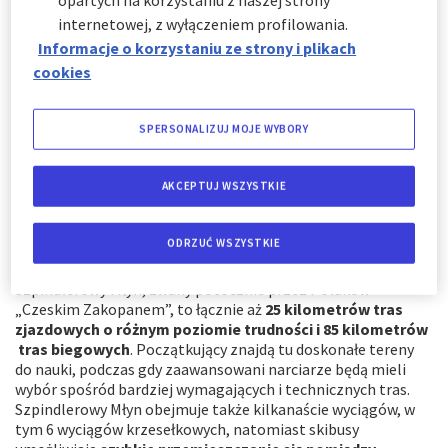
przyciągając narciarzy w różnym wieku i o różnym stopniu
internetowej, z wyłączeniem profilowania.
zaawansowania. W tych miejscach
tradycja łączy się z
Informacje o korzystaniu ze strony i plikach
nowoczesnością
, a fantastyczne pejzaże stanowią idealne
cookies
tło dla emocji towarzyszących zimowym sportom.
SPERSONALIZUJ MOJE WYBORY
AKCEPTUJ WSZYSTKIE
Szpindlerowy Młyn
Szpindlerowy Młyn to prawdziwa perła w koronie czeskich
ODRZUĆ WSZYSTKIE
Karkonoszy. Zapewnia nie tylko doskonałe warunki do jazdy
na nartach, ale również wyjątkowy klimat i scenerie. Sam
Szpindlerowy Młyn, zwany potocznie przez Polaków
„Czeskim Zakopanem”, to łącznie aż
25 kilometrów tras
zjazdowych o różnym poziomie trudności i 85 kilometrów
tras biegowych
. Początkujący znajdą tu doskonałe tereny
do nauki, podczas gdy zaawansowani narciarze będą mieli
wybór spośród bardziej wymagających i technicznych tras.
Szpindlerowy Młyn obejmuje także kilkanaście wyciągów, w
tym 6 wyciągów krzesełkowych, natomiast skibusy