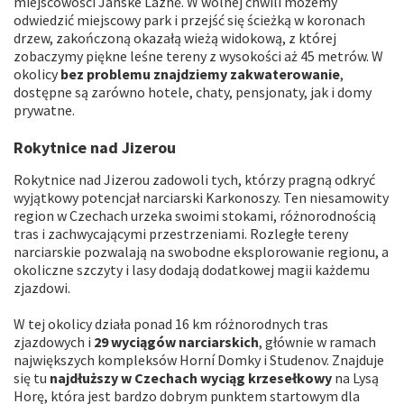
miejscowości Janské Lázně. W wolnej chwili możemy
odwiedzić miejscowy park i przejść się ścieżką w koronach
drzew, zakończoną okazałą wieżą widokową, z której
zobaczymy piękne leśne tereny z wysokości aż 45 metrów. W
okolicy
bez problemu znajdziemy zakwaterowanie
,
dostępne są zarówno hotele, chaty, pensjonaty, jak i domy
prywatne.
Rokytnice nad Jizerou
Rokytnice nad Jizerou zadowoli tych, którzy pragną odkryć
wyjątkowy potencjał narciarski Karkonoszy. Ten niesamowity
region w Czechach urzeka swoimi stokami, różnorodnością
tras i zachwycającymi przestrzeniami. Rozległe tereny
narciarskie pozwalają na swobodne eksplorowanie regionu, a
okoliczne szczyty i lasy dodają dodatkowej magii każdemu
zjazdowi.
W tej okolicy działa ponad 16 km różnorodnych tras
zjazdowych i
29 wyciągów narciarskich
, głównie w ramach
największych kompleksów Horní Domky i Studenov. Znajduje
się tu
najdłuższy w Czechach wyciąg krzesełkowy
na Lysą
Horę, która jest bardzo dobrym punktem startowym dla