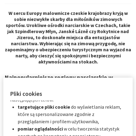
odrzucenia plików cookie
. Preferencje użytkownika
będą przechowywane przez
6
miesięcy.
W sercu Europy malownicze czeskie krajobrazy kryją w
sobie niezwykłe skarby dla miłośników zimowych
Użytkownik może wyrazić zgodę na wszystkie lub tylko
sportów. Urokliwe ośrodki narciarskie w Czechach, takie
niektóre opcjonalne pliki cookie w zależności od ich
jak Szpindlerowy Młyn, Janské Lázně czy Rokytnice nad
kategorii za pośrednictwem Centrum preferencji
Jizerou, to doskonałe miejsca dla entuzjastów
plików cookie:
narciarstwa. Wybierając się na zimową przygodę, nie
natychmiast, klikając "
Spersonalizuj moje
zapominajmy o ubezpieczeniu turystycznym na wyjazd na
narty, aby cieszyć się spokojnymi i bezpiecznymi
wybory
" poniżej; lub
aktywnościami na stokach.
w dowolnym momencie, klikając "
Centrum
preferencji plików cookie
" dostępne w stopce
Najpopularniejsze regiony narciarskie w
witryny.
Czechach
AXA Partners wykorzystuje pliki cookie do
Pliki cookies
W Europie Środkowej możemy znaleźć wyjątkowe czeskie
następujących celów:
stoki narciarskie, z których chętnie korzystają zarówno
targetujące pliki cookie
do wyświetlania reklam,
lokalni mieszkańcy, jak i pasjonaci zimowej rozrywki z całego
które są spersonalizowane zgodnie z
świata. W Czechach popularne są przede wszystkim trzy
przeglądaniem i profilem użytkownika,
piękne regiony narciarskie, czyli Szpindlerowy Młyn, Janské
Lázně i Rokytnice nad Jizerou. Każda z tych lokalizacji
pomiar oglądalności
w celu tworzenia statystyk
oferuje niepowtarzalny charakter i bogactwo atrakcji
,
opartych na korzystaniu z naszej strony