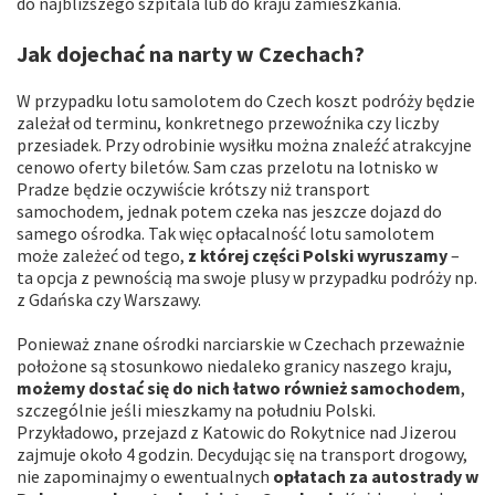
do najbliższego szpitala lub do kraju zamieszkania.
Jak dojechać na narty w Czechach?
W przypadku lotu samolotem do Czech koszt podróży będzie
zależał od terminu, konkretnego przewoźnika czy liczby
przesiadek. Przy odrobinie wysiłku można znaleźć atrakcyjne
cenowo oferty biletów. Sam czas przelotu na lotnisko w
Pradze będzie oczywiście krótszy niż transport
samochodem, jednak potem czeka nas jeszcze dojazd do
samego ośrodka. Tak więc opłacalność lotu samolotem
może zależeć od tego,
z której części Polski wyruszamy
–
ta opcja z pewnością ma swoje plusy w przypadku podróży np.
z Gdańska czy Warszawy.
Ponieważ znane ośrodki narciarskie w Czechach przeważnie
położone są stosunkowo niedaleko granicy naszego kraju,
możemy dostać się do nich łatwo również samochodem
,
szczególnie jeśli mieszkamy na południu Polski.
Przykładowo, przejazd z Katowic do Rokytnice nad Jizerou
zajmuje około 4 godzin. Decydując się na transport drogowy,
nie zapominajmy o ewentualnych
opłatach za autostrady w