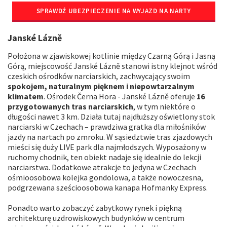
SPRAWDŹ UBEZPIECZENIE NA WYJAZD NA NARTY
Janské Lázně
Położona w zjawiskowej kotlinie między Czarną Górą i Jasną
Górą, miejscowość Janské Lázně stanowi istny klejnot wśród
czeskich ośrodków narciarskich, zachwycający swoim
spokojem, naturalnym pięknem i niepowtarzalnym
klimatem
. Ośrodek Černa Hora - Janské Lázně oferuje
16
przygotowanych tras narciarskich
, w tym niektóre o
długości nawet 3 km. Działa tutaj najdłuższy oświetlony stok
narciarski w Czechach – prawdziwa gratka dla miłośników
jazdy na nartach po zmroku. W sąsiedztwie tras zjazdowych
mieści się duży LIVE park dla najmłodszych. Wyposażony w
ruchomy chodnik, ten obiekt nadaje się idealnie do lekcji
narciarstwa. Dodatkowe atrakcje to jedyna w Czechach
ośmioosobowa kolejka gondolowa, a także nowoczesna,
podgrzewana sześcioosobowa kanapa Hofmanky Express.
Ponadto warto zobaczyć zabytkowy rynek i piękną
architekturę uzdrowiskowych budynków w centrum