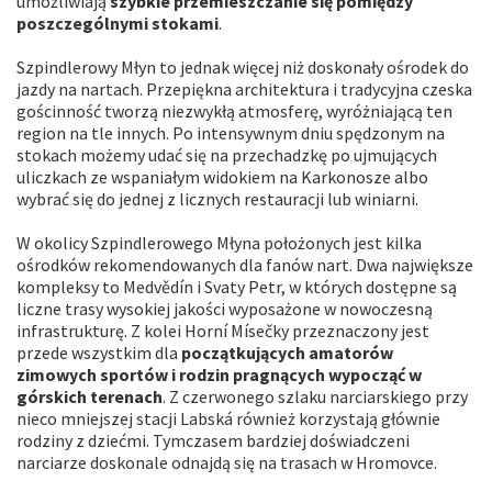
umożliwiają
szybkie przemieszczanie się pomiędzy
poszczególnymi stokami
.
Szpindlerowy Młyn to jednak więcej niż doskonały ośrodek do
jazdy na nartach. Przepiękna architektura i tradycyjna czeska
gościnność tworzą niezwykłą atmosferę, wyróżniającą ten
region na tle innych. Po intensywnym dniu spędzonym na
stokach możemy udać się na przechadzkę po ujmujących
uliczkach ze wspaniałym widokiem na Karkonosze albo
wybrać się do jednej z licznych restauracji lub winiarni.
W okolicy Szpindlerowego Młyna położonych jest kilka
ośrodków rekomendowanych dla fanów nart. Dwa największe
kompleksy to Medvědín i Svaty Petr, w których dostępne są
liczne trasy wysokiej jakości wyposażone w nowoczesną
infrastrukturę. Z kolei Horní Mísečky przeznaczony jest
przede wszystkim dla
początkujących amatorów
zimowych sportów i rodzin pragnących wypocząć w
górskich terenach
. Z czerwonego szlaku narciarskiego przy
nieco mniejszej stacji Labská również korzystają głównie
rodziny z dziećmi. Tymczasem bardziej doświadczeni
narciarze doskonale odnajdą się na trasach w Hromovce.