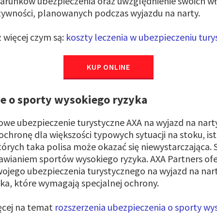
warunków ubezpieczenia oraz uwzględnienie swoich w
tywności, planowanych podczas wyjazdu na narty.
ż więcej czym są:
koszty leczenia w ubezpieczeniu tur
KUP ONLINE
e o sporty wysokiego ryzyka
we ubezpieczenie turystyczne AXA na wyjazd na narty
hronę dla większości typowych sytuacji na stoku, is
tórych taka polisa może okazać się niewystarczająca. S
awianiem sportów wysokiego ryzyka. AXA Partners ofe
wojego ubezpieczenia turystycznego na wyjazd na nar
ka, które wymagają specjalnej ochrony.
ęcej na temat
rozszerzenia ubezpieczenia o sporty wy