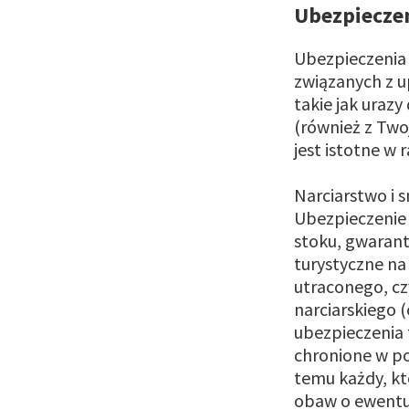
Ubezpieczen
Ubezpieczenia 
związanych z u
takie jak uraz
(również z Two
jest istotne w
Narciarstwo i 
Ubezpieczenie
stoku, gwarant
turystyczne na
utraconego, c
narciarskiego 
ubezpieczenia 
chronione w p
temu każdy, kt
obaw o ewentua