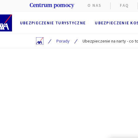
Centrum pomocy
O NAS
FAQ
UBEZPIECZENIE TURYSTYCZNE
UBEZPIECZENIE KO
/
/
Porady
Ubezpieczenie na narty - co to
Na stroni
Funkcjon
przegląd
przez AX
Użytkown
Preferen
Użytkowni