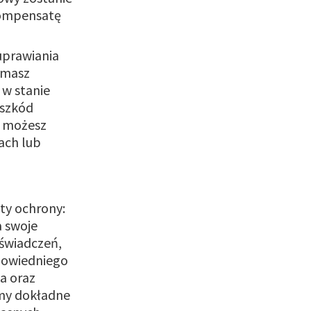
kompensatę
uprawiania
 masz
w stanie
 szkód
u możesz
ach lub
nty ochrony:
a swoje
 świadczeń,
powiedniego
a oraz
my dokładne