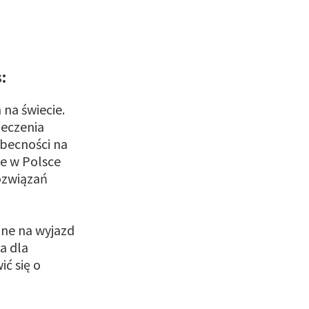
:
na świecie.
ieczenia
 obecności na
że w Polsce
ozwiązań
zne na wyjazd
a dla
ć się o