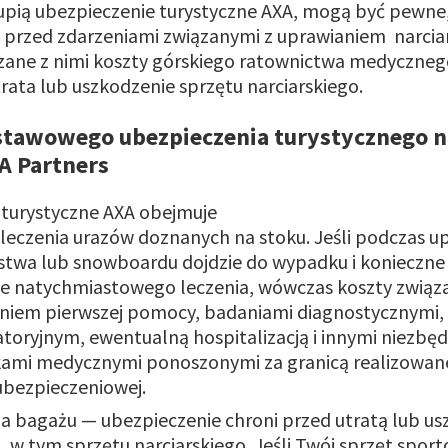
upią ubezpieczenie turystyczne AXA, mogą być pewne,
przed zdarzeniami związanymi z uprawianiem narciar
iązane z nimi koszty górskiego ratownictwa medyczneg
trata lub uszkodzenie sprzętu narciarskiego.
stawowego ubezpieczenia turystycznego n
A Partners
 turystyczne AXA obejmuje
leczenia urazów doznanych na stoku. Jeśli podczas u
rstwa lub snowboardu dojdzie do wypadku i konieczne
ie natychmiastowego leczenia, wówczas koszty związ
eniem pierwszej pomocy, badaniami diagnostycznymi,
toryjnym, ewentualną hospitalizacją i innymi niezbę
ami medycznymi ponoszonymi za granicą realizowan
ubezpieczeniowej.
a bagażu — ubezpieczenie chroni przed utratą lub u
 w tym sprzętu narciarskiego. Jeśli Twój sprzęt spor