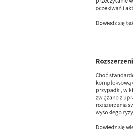
przeczytanie 
oczekiwań i ak
Dowiedz się te
Rozszerzeni
Choć standardo
kompleksową oc
przypadki, w k
związane z upr
rozszerzenia s
wysokiego ryzy
Dowiedz się wi