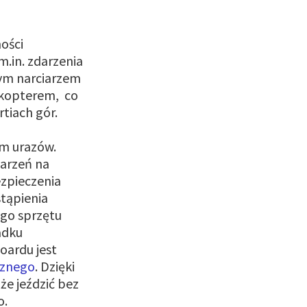
ości
.in. zdarzenia
nym narciarzem
likopterem, co
rtiach gór.
em urazów.
arzeń na
ezpieczenia
tąpienia
go sprzętu
adku
oardu jest
cznego
. Dzięki
że jeździć bez
o.