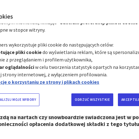
zależności od ich kategorii za pośrednictwem Centrum preferencj
hmiast, klikając "
Spersonalizuj moje wybory
" poniżej; lub
ookies
czenie na narty - co t
olnym momencie, klikając "
Centrum preferencji plików cookie
pne w stopce witryny.
co obejmuje?
ers wykorzystuje pliki cookie do następujących celów:
tujące pliki cookie
do wyświetlania reklam, które są spersonali
ie z przeglądaniem i profilem użytkownika,
ar oglądalności
w celu tworzenia statystyk opartych na korzystan
j strony internetowej, z wyłączeniem profilowania.
turystyczne na narty to ubezpieczenie podróżne stworz
je o korzystaniu ze strony i plikach cookies
ortów zimowych. Obejmuje kompleksową ochronę podcz
b snowboardu, uwzględniając związane z nimi ryzyka. W
eczenia przed podróżą to zapewnienie sobie finansoweg
ALIZUJ MOJE WYBORY
ODRZUĆ WSZYSTKIE
AKCEPTUJ
arcia podczas urlopu, również w związku z wypadkami
pieczenia turystycznego AXA ochrona na wypadek zda
azdą na nartach czy snowboardzie świadczona jest w
onieczności opłacenia dodatkowej składki z tego tytułu