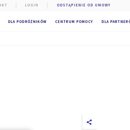
AKT
LOGIN
ODSTĄPIENIE OD UMOWY
DLA PODRÓŻNIKÓW
CENTRUM POMOCY
DLA PARTNER
e podczas
szczane
niżej.
e
.
 pliki