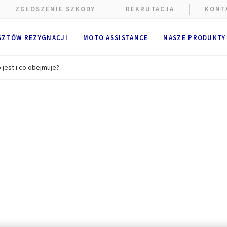
ZGŁOSZENIE SZKODY
REKRUTACJA
KONT
SZTÓW REZYGNACJI
MOTO ASSISTANCE
NASZE PRODUKTY
 jest i co obejmuje?
e wykorzystywane są pliki cookie.
alne i techniczne pliki cookie
(ściśle niezbędne) są umieszczan
ania strony internetowej. Opcjonalne pliki cookie mogą być umie
A Partners lub dostawców zewnętrznych w celach wymienionych po
ik ma możliwość
zaakceptowania
lub
odrzucenia plików cooki
cje użytkownika będą przechowywane przez
6
miesięcy.
k może wyrazić zgodę na wszystkie lub tylko niektóre opcjonalne