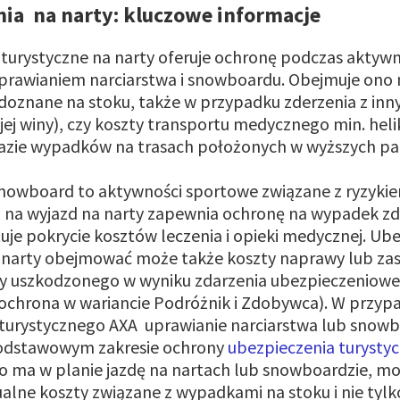
ia na narty: kluczowe informacje
turystyczne na narty oferuje ochronę podczas aktywn
prawianiem narciarstwa i snowboardu. Obejmuje ono m
y doznane na stoku, także w przypadku zderzenia z in
jej winy), czy koszty transportu medycznego min. he
 razie wypadków na trasach położonych w wyższych pa
snowboard to aktywności sportowe związane z ryzyki
 na wyjazd na narty zapewnia ochronę na wypadek zd
uje pokrycie kosztów leczenia i opieki medycznej. Ub
 narty obejmować może także koszty naprawy lub zas
zy uszkodzonego w wyniku zdarzenia ubezpieczeniowe
(ochrona w wariancie Podróżnik i Zdobywca). W przyp
turystycznego AXA uprawianie narciarstwa lub snowb
odstawowym zakresie ochrony
ubezpieczenia turysty
o ma w planie jazdę na nartach lub snowboardzie, mo
lne koszty związane z wypadkami na stoku i nie tylk