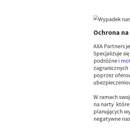
Ochrona na 
AXA Partners 
Specjalizuje si
podróżne i
mot
zagranicznych 
poprzez ofero
ubezpieczenio
W ramach swoje
na narty które
planujących wy
negatywne nast