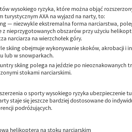
rtów wysokiego ryzyka, które można objąć rozszerzo
 turystycznym AXA na wyjazd na narty, to:
iing — niezwykle ekstremalna forma narciarstwa, pole
e z nieprzygotowanych obszarów przy użyciu helikopt
za narciarza na wierzchołek góry.
le skiing obejmuje wykonywanie skoków, akrobacji i i
ku lub w snowparkach.
untry skiing polega na jeździe po nieoznakowanych t
zonymi stokami narciarskimi.
ozszerzenia o sporty wysokiego ryzyka ubezpieczenie t
arty staje się jeszcze bardziej dostosowane do indywi
erencji podróżujących.