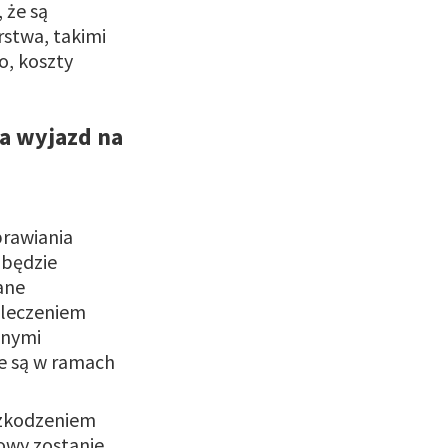
 że są
stwa, takimi
o, koszty
a wyjazd na
prawiania
 będzie
ane
 leczeniem
dnymi
e są w ramach
szkodzeniem
towy zostanie