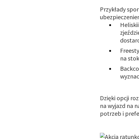
Przykłady spo
ubezpieczeniem
Helisk
zjeździ
dostarc
Freesty
na sto
Backco
wyznac
Dzięki opcji r
na wyjazd na n
potrzeb i pref