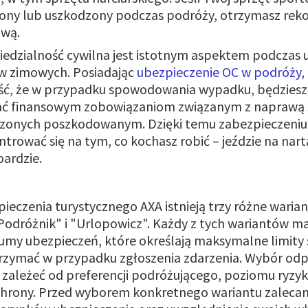
iony lub uszkodzony podczas podróży, otrzymasz re
ową.
edzialność cywilna jest istotnym aspektem podczas 
w zimowych. Posiadając
ubezpieczenie OC w podróży
,
ć, że w przypadku spowodowania wypadku, będziesz 
ać finansowym zobowiązaniom związanym z naprawą
zonych poszkodowanym. Dzięki temu zabezpieczeni
trować się na tym, co kochasz robić – jeździe na nart
ardzie.
pieczenia turystycznego AXA istnieją trzy różne waria
odróżnik" i "Urlopowicz". Każdy z tych wariantów m
umy ubezpieczeń, które określają maksymalne limity
trzymać w przypadku zgłoszenia zdarzenia. Wybór od
zależeć od preferencji podróżującego, poziomu ryzyk
chrony. Przed wyborem konkretnego wariantu zaleca