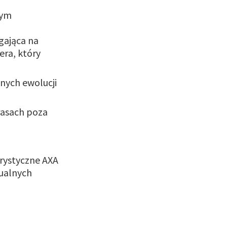
nym
gająca na
era, który
nnych ewolucji
rasach poza
urystyczne AXA
dualnych