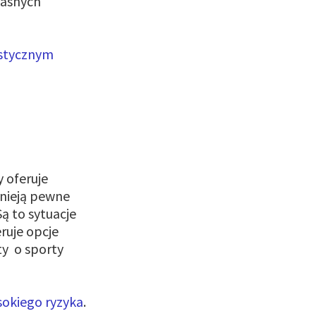
łasnych
ystycznym
 oferuje
tnieją pewne
ą to sytuacje
ruje opcje
ty o sporty
sokiego ryzyka
.