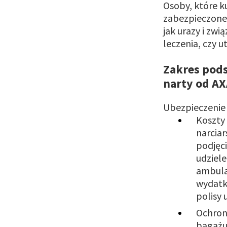
Osoby, które k
zabezpieczone 
jak urazy i zw
leczenia, czy u
Zakres pod
narty od AX
Ubezpieczenie
Koszty 
narcia
podjęc
udziel
ambula
wydatk
polisy 
Ochron
bagażu,