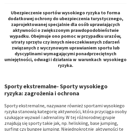
Ubezpieczenie sportów wysokiego ryzyka to forma
Na stronie wykorzystywane są pliki cookie.
dodatkowej ochrony do ubezpieczenia turystycznego,
zaprojektowanej specjalnie dla osób uprawiających
Funkcjonalne i techniczne pliki cookie
(ściśle
aktywności o zwiększonym prawdopodobieństwie
niezbędne) są umieszczane podczas przeglądania
wypadku. Obejmuje ono pomoc w przypadku urazów,
utraty sprzętu czy innych nieoczekiwanych zdarzeń
strony internetowej. Opcjonalne pliki cookie mogą być
związanych z wyczynowym uprawianiem sportu lub
umieszczane przez AXA Partners lub dostawców
dyscyplinami wymagającymi ponadprzeciętnych
zewnętrznych w celach wymienionych poniżej.
umiejętności, odwagi i działania w warunkach wysokiego
Użytkownik ma możliwość
zaakceptowania
lub
ryzyka.
odrzucenia plików cookie
. Preferencje użytkownika
będą przechowywane przez
6
miesięcy.
Użytkownik może wyrazić zgodę na wszystkie lub tylko
Sporty ekstremalne- Sporty wysokiego
niektóre opcjonalne pliki cookie w zależności od ich
ryzyka: zagrożenia i ochrona
kategorii za pośrednictwem Centrum preferencji
plików cookie:
Sporty ekstremalne, nazywane również sportami wysokiego
ryzyka stanowią kategorię aktywności, która przyciąga osoby
natychmiast, klikając "
Spersonalizuj moje
szukające wyzwań i adrenaliny. W tej różnorodnej grupie
wybory
" poniżej; lub
znajdują się sporty takie jak, np. heliskiing, base jumping,
w dowolnym momencie, klikając "
Centrum
surfing czy bungee jumping. Niejednokrotnie aktywności te