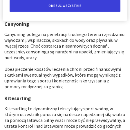
ubezpieczenia turystycznego na narty w AXA Partners
.
ODRZUĆ WSZYSTKIE
Canyoning
Canyoning polega na penetracji trudnego terenu i zjeżdżaniu
wąwozami, wspinaczce, skokach do wody oraz pływaniu w
rwącej rzece. Choć dostarcza niesamowitych doznań,
uczestnicy canyoningu są narażeni na upadki, zmieniający się
nurt wody, urazy.
Ubezpieczenie kosztów leczenia chroni przed finansowymi
skutkami ewentualnych wypadków, które mogą wyniknąć z
uprawiania tego sportu i konieczności skorzystania z
pomocy medycznej za granicą.
Kitesurfing
Kitesurfing to dynamiczny i ekscytujący sport wodny, w
którym uczestnik porusza się na desce napędzanej siłą wiatru
za pomocą latawca. Silny wiatr może być nieprzewidywalny, a
utrata kontroli nad latawcem może prowadzić do groźnych