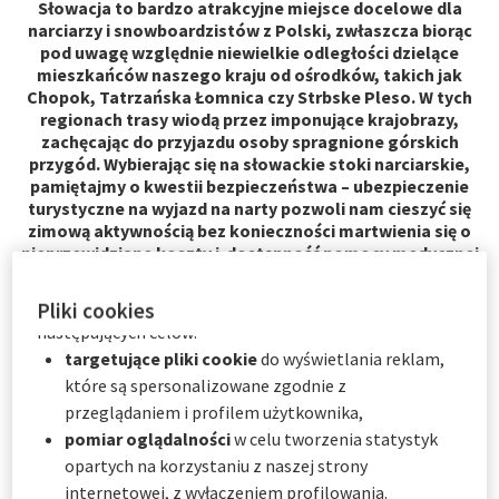
Słowacja to bardzo atrakcyjne miejsce docelowe dla
będą przechowywane przez
6
miesięcy.
narciarzy i snowboardzistów z Polski, zwłaszcza biorąc
Użytkownik może wyrazić zgodę na wszystkie lub tylko
pod uwagę względnie niewielkie odległości dzielące
niektóre opcjonalne pliki cookie w zależności od ich
mieszkańców naszego kraju od ośrodków, takich jak
kategorii za pośrednictwem Centrum preferencji
Chopok, Tatrzańska Łomnica czy Strbske Pleso. W tych
plików cookie:
regionach trasy wiodą przez imponujące krajobrazy,
zachęcając do przyjazdu osoby spragnione górskich
natychmiast, klikając "
Spersonalizuj moje
przygód. Wybierając się na słowackie stoki narciarskie,
wybory
" poniżej; lub
pamiętajmy o kwestii bezpieczeństwa – ubezpieczenie
w dowolnym momencie, klikając "
Centrum
turystyczne na wyjazd na narty pozwoli nam cieszyć się
preferencji plików cookie
" dostępne w stopce
zimową aktywnością bez konieczności martwienia się o
witryny.
nieprzewidziane koszty i dostępność pomocy medycznej
w niespodziewanych sytuacjach.
AXA Partners wykorzystuje pliki cookie do
Pliki cookies
Najpopularniejsze regiony narciarskie na
następujących celów:
Słowacji
targetujące pliki cookie
do wyświetlania reklam,
które są spersonalizowane zgodnie z
Słowackie ośrodki narciarskie zapewniają nie tylko świetne
przeglądaniem i profilem użytkownika,
warunki do zjazdów, ale także fantastyczne widoki i
pomiar oglądalności
w celu tworzenia statystyk
niezapomniane doświadczenia w otoczeniu górskich
opartych na korzystaniu z naszej strony
szczytów. Chopok, Tatrzańska Łomnica i Strbske Pleso to
internetowej, z wyłączeniem profilowania.
nazwy powszechnie znane wśród wielu miłośników zimowych