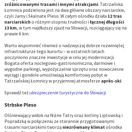
zróżnicowanymi trasami i innymi atrakcjami
. Tatrzańska
Łomnica podzielona jest na dwa główne obszary narciarskie,
czyli Jamy i Skalnate Pleso. W całym ośrodku działa
12 tras
narciarskich
o różnym stopniu trudności i
łącznej długości
13 km
, w tym najdłuższy zjazd na Słowacji, rozciągający się na
prawie 6 km.
Warto wspomnieć również o nadzwyczaj dobrze rozwiniętej
infrastrukturze tego kurortu – w ostatnich latach
poczyniono znaczne inwestycje w celu jej modernizacji.
Bogata oferta noclegowo-gastronomiczna, darmowe i
wygodne parkingi, wypożyczalnie sprzętu oraz nowoczesne
wyciągi i gondole umożliwiają komfortowy pobyt w
Tatrzańskiej Łomnicy w przyjemnej atmosferze
après-ski
.
Sprawdź też
ubezpieczenie turystyczne do Słowacji
Strbske Pleso
Olśniewający widok na Niżne Tatry oraz kotliny Liptowską i
Popradzką w połączeniu ze starannie przygotowanymi
trasami narciarskimi tworzą
niezrównany klimat
ośrodka