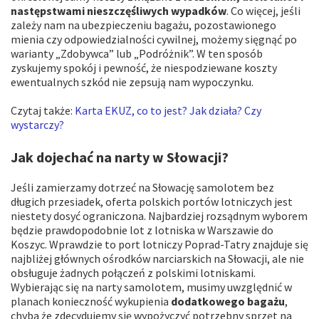
następstwami nieszczęśliwych wypadków
. Co więcej, jeśli
zależy nam na ubezpieczeniu bagażu, pozostawionego
mienia czy odpowiedzialności cywilnej, możemy sięgnąć po
warianty „Zdobywca” lub „Podróżnik”. W ten sposób
zyskujemy spokój i pewność, że niespodziewane koszty
ewentualnych szkód nie zepsują nam wypoczynku.
Czytaj także:
Karta EKUZ, co to jest? Jak działa? Czy
wystarczy?
Jak dojechać na narty w Słowacji?
Jeśli zamierzamy dotrzeć na Słowację samolotem bez
długich przesiadek, oferta polskich portów lotniczych jest
niestety dosyć ograniczona. Najbardziej rozsądnym wyborem
będzie prawdopodobnie lot z lotniska w Warszawie do
Koszyc. Wprawdzie to port lotniczy Poprad-Tatry znajduje się
najbliżej głównych ośrodków narciarskich na Słowacji, ale nie
obsługuje żadnych połączeń z polskimi lotniskami.
Wybierając się na narty samolotem, musimy uwzględnić w
planach konieczność wykupienia
dodatkowego bagażu
,
chyba że zdecydujemy się wypożyczyć potrzebny sprzęt na