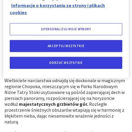
sportów, którzy każdego roku przybywają tu licznie, aby
Informacje o korzystaniu ze strony i plikach
podziwiać
piękno słowackiej natury
i korzystać ze
świetnie
cookies
przygotowanych tras narciarskich
. Odkryjmy, dlaczego to
właśnie te regiony stwarzają wyjątkową okazję do zanurzenia
się w
niepowtarzalnej atmosferze
śnieżnej rozrywki i
SPERSONALIZUJ MOJE WYBORY
wypoczynku na Słowacji.
AKCEPTUJ WSZYSTKIE
ODRZUĆ WSZYSTKIE
Chopok
Wielbiciele narciarstwa odnajdą się doskonale w magicznym
regionie Chopoka, mieszczącym się w Parku Narodowym
Niżne Tatry. Stoki usytuowane są pośród zapierającej dech w
piersiach panoramy, rozpościerającej się na horyzoncie
wzdłuż
majestatycznych grzbietów gór.
Rozległe
przestrzenie śnieżnych obszarów wtapiają się w harmonię z
błękitem nieba, dając niesamowite wrażenie jedności z
naturą.