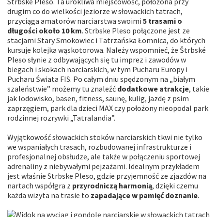
Strbske Pleso. Ta urokliwa miejscowość, położona przy
drugim co do wielkości jeziorze w słowackich tatrach,
przyciąga amatorów narciarstwa swoimi
5 trasami o
długości około 10 km
. Strbske Pleso połączone jest ze
stacjami Stary Smokowiec i Tatrzańska Łomnica, do których
kursuje kolejka wąskotorowa. Należy wspomnieć, że Štrbské
Pleso słynie z odbywających się tu imprez i zawodów w
biegach i skokach narciarskich, w tym Pucharu Europy i
Pucharu Świata FIS. Po całym dniu spędzonym na „białym
szaleństwie” możemy tu znaleźć
dodatkowe atrakcje
, takie
jak lodowisko, basen, fitness, saunę, kulig, jazdę z psim
zaprzęgiem, park dla dzieci MAX czy położony nieopodal park
rodzinnej rozrywki „Tatralandia”.
Wyjątkowość słowackich stoków narciarskich tkwi nie tylko
we wspaniałych trasach, rozbudowanej infrastrukturze i
profesjonalnej obsłudze, ale także w połączeniu sportowej
adrenaliny z niebywałymi pejzażami. Idealnym przykładem
jest właśnie Strbske Pleso, gdzie przyjemność ze zjazdów na
nartach współgra z
przyrodniczą harmonią
, dzięki czemu
każda wizyta na trasie to
zapadające w pamięć doznanie
.