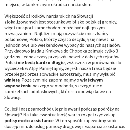
miejscu, w konkretnym ośrodku narciarskim.
Większość ośrodków narciarskich na Słowacji
zlokalizowanych jest stosunkowo blisko polskiej granicy,
więc transport samochodem może być najlepszym
rozwiązaniem. Najbliżej mają oczywiście mieszkańcy
południowej Polski, którzy często decydują się nawet na
jednodniowe lub weekendowe wypady do naszych sąsiadów.
Przykładowo jazda z Krakowa do Chopoka zajmuje tylko 3
godziny. Jednak czasy przejazdu nawet z dalszych rejonów
Polski
nie będą bardzo długie
, zwłaszcza w porównaniu do
wycieczek w Alpy. Pamiętajmy, że jeśli nasza trasa będzie
przebiegać przez słowackie autostrady, musimy wykupić
winietę
. Poza tym nie zapominajmy o
właściwym
wyposażeniu
naszego samochodu, szczególnie o
kamizelkach odblaskowych, które są obowiązkowe na
Słowacji.
Co, jeśli nasz samochód ulegnie awarii podczas podróży na
Słowacji? Na taką ewentualność warto rozpatrzyć zakup
polisy moto assistance
. W ten sposób zapewnimy sobie
dostęp min. do usług pomocy drogowej i wsparcia assistance.