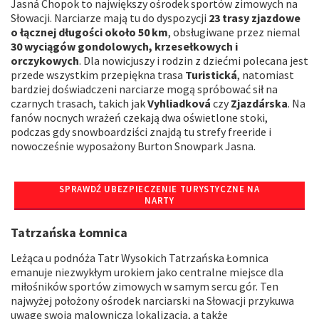
Jasná Chopok to największy ośrodek sportów zimowych na
Słowacji. Narciarze mają tu do dyspozycji
23 trasy zjazdowe
o łącznej długości około 50 km
, obsługiwane przez niemal
30 wyciągów gondolowych, krzesełkowych i
orczykowych
. Dla nowicjuszy i rodzin z dziećmi polecana jest
przede wszystkim przepiękna trasa
Turistická
, natomiast
bardziej doświadczeni narciarze mogą spróbować sił na
czarnych trasach, takich jak
Vyhliadková
czy
Zjazdárska
. Na
fanów nocnych wrażeń czekają dwa oświetlone stoki,
podczas gdy snowboardziści znajdą tu strefy freeride i
nowocześnie wyposażony Burton Snowpark Jasna.
SPRAWDŹ UBEZPIECZENIE TURYSTYCZNE NA
NARTY
Tatrzańska Łomnica
Leżąca u podnóża Tatr Wysokich Tatrzańska Łomnica
emanuje niezwykłym urokiem jako centralne miejsce dla
miłośników sportów zimowych w samym sercu gór. Ten
najwyżej położony ośrodek narciarski na Słowacji przykuwa
uwagę swoją malowniczą lokalizacją, a także